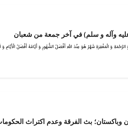
ليه وآله و سلم) في آخر جمعة من شعبان
کَةِ وَ الرَّحْمَةِ وَ الْمَغْفِرَةِ شَهْرٌ هُوَ عِنْدَ اللَّهِ أَفْضَلُ الشُّهُورِ وَ أَیَّامُهُ أَفْضَلُ الْأَیَّام
 وباكستان؛ بث الفرقة وعدم اكتراث الحكومات 