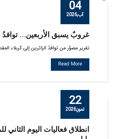
04
آب,2026
غروبٌ يسبق الأربعين… توافدُ ا
تقرير مصوَّر من توافدُ الزائرين إلى كربلاء المق
Read More
22
تموز,2026
بابل