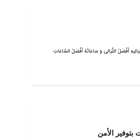
ِ وَ لَیَالِیهِ أَفْضَلُ اللَّیَالِی وَ سَاعَاتُهُ أَفْضَلُ السَّاعَاتِ
بتوفير الأمن