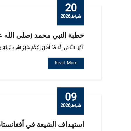
20
شباط,2026
خطبة النبي محمد (صلى الله ع
أَیُّهَا النَّاسُ إِنَّهُ قَدْ أَقْبَلَ إِلَیْکُمْ شَهْرُ اللَّهِ بِالْبَرَ
Read More
09
شباط,2026
استهداف الشيعة في أفغانستان