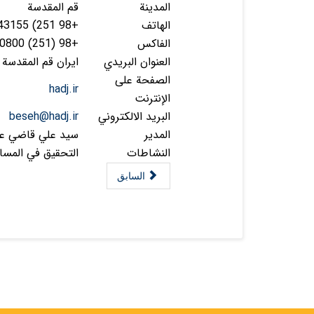
المدينة
قم المقدسة
الهاتف
+98 251) 7743155 7740800
الفاكس
+98 (251) 7740800
العنوان البريدي
ايران قم المقدسة شار
الصفحة على
hadj.ir
الإنترنت
البريد الالكتروني
beseh@hadj.ir
المدير
سيد علي قاضي ع
النشاطات
التحقيق في المسائل
السابق