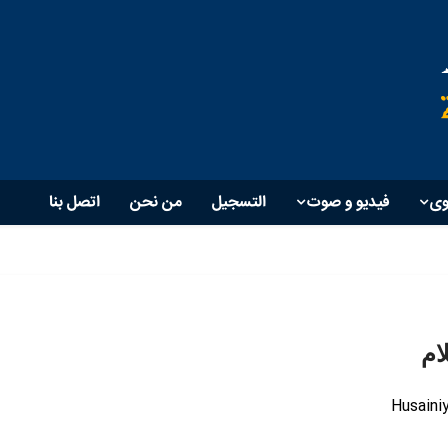
وی
فیدیو و صوت
التسجيل
من نحن
اتصل بنا
ام
Husaini