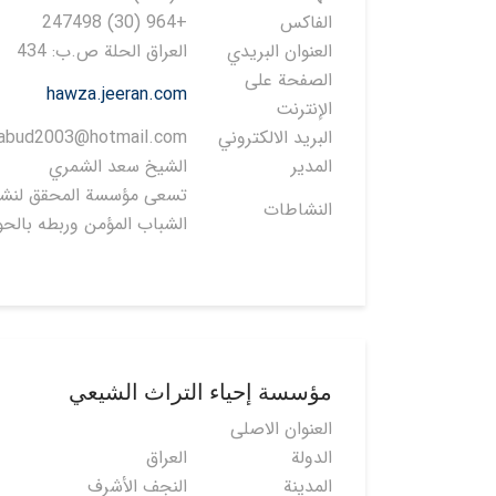
الفاكس
+964 (30) 247498
العنوان البريدي
العراق الحلة ص.ب: 434
الصفحة على
hawza.jeeran.com
الإنترنت
البريد الالكتروني
abud2003@hotmail.com
المدير
الشيخ سعد الشمري
تسعى مؤسسة المحقق لنشر 
النشاطات
الشباب المؤمن وربطه بالحو
مؤسسة إحياء التراث الشيعي
العنوان الاصلی
الدولة
العراق
المدينة
النجف الأشرف