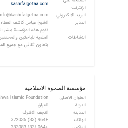
الصفحة على
kashifalgetaa.com
الإنترنت
البريد الالكتروني
info@kashifalgetaa.com
المدير
الشيخ عباس كاشف الغطاء
تقوم هذه المؤسسة بنشر ال
النشاطات
العلمية للباحثين والمحققي
بتعاون ثقافي مع جميع الم
مؤسسة الصحوة الاسلامية
العنوان الاصلی
ahwa Islamic Foundation
الدولة
العراق
المدينة
النجف الاشرف
الهاتف
+964 (33) 372036
الفاكس
+964 (33) 333083