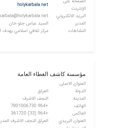
الصفحة على
holykarbala.net
الإنترنت
البريد الالكتروني
karbala@holykarbala.net
المدير
السيد عباس جلو خان
النشاطات
مركز ثقافي اسلامي يهدف ال
مؤسسة كاشف الغطاء العامة
العنوان الاصلی
الدولة
العراق
المدينة
النجف الاشرف
الهاتف
+964 7801006730
الفاكس
+964 (33) 361720
العنوان البريدي
العراق النجف الاشرف المدر