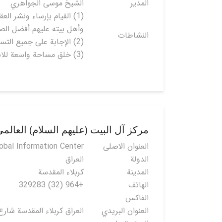
المدير
الشيخ موسى الجواهري
(1) القيام بإرساء ونشر العقيدة الإسلامية التي جاء بها النبي( صلّى الله عليه وآله وسلم)
وأهل بيته عليهم أفضل الصل
النشاطات
(2) الإجابة على جميع التساؤلات في شتى الموضوعات الفقهية منها والعقائدية والحياتية، بما فيها السياسية والاجتماعية.
(3) خلق مساحة واسعة للاستفادة من خلال تواجد أعداد كبيرة من طلبة الحوزة أو المثقفين في المركز، أو من خلال الاتصال عبر شبكتنا وموقعنا.
مركز آل البيت (عليهم السلام) العالم
العنوان الاصلی
lobal Information Center
الدولة
العراق
المدينة
كربلاء المقدسة
الهاتف
+964 (32) 329283
الفاكس
العنوان البريدي
العراق كربلاء المقدسة شارع