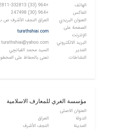
الهاتف
+964 (33) 332811-332813
الفاكس
+964 (30) 247498
العنوان البريدي
العراق النجف الأشرف ص.ب: 8
الصفحة على
turathshiai.com
الإنترنت
البريد الالكتروني
turathshiai@yahoo.com
المدير
السيد محمد القبانچي
النشاطات
تعنى بالحفاظ على المخطوط
مؤسسة الغري للمعارف الاسلامية
العنوان الاصلی
الدولة
العراق
المدينة
النجف الأشرف