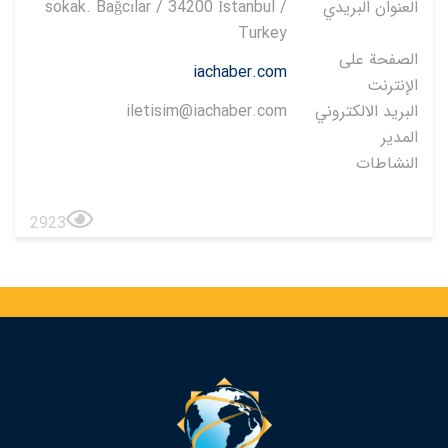
العنوان البريدي
sokak. Bağcılar / 34200 İstanbul /
Turkey
الصفحة على
iachaber.com
الإنترنت
البريد الالكتروني
iletisim@iachaber.com
المدير
النشاطات
2923