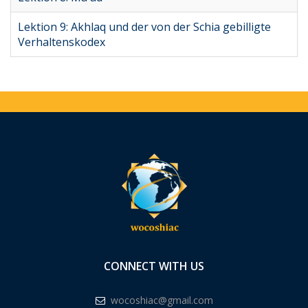
Lektion 9: Akhlaq und der von der Schia gebilligte
Verhaltenskodex
CONNECT WITH US
wocoshiac@gmail.com