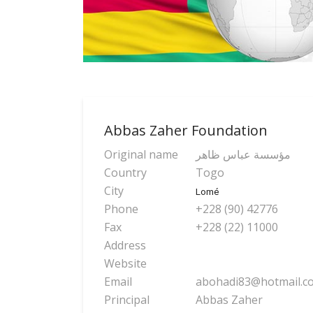
Abbas Zaher Foundation
Original name
مؤسسة عباس ظاهر
Country
Togo
City
Lomé
Phone
+228 (90) 42776
Fax
+228 (22) 11000
Address
Website
Email
abohadi83@hotmail.c
Principal
Abbas Zaher