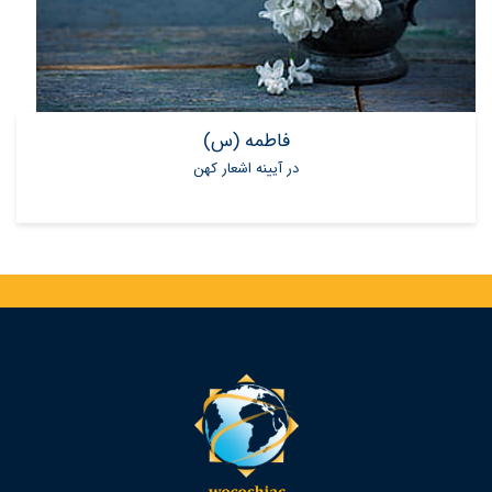
فاطمه (س)
در آیینه اشعار کهن