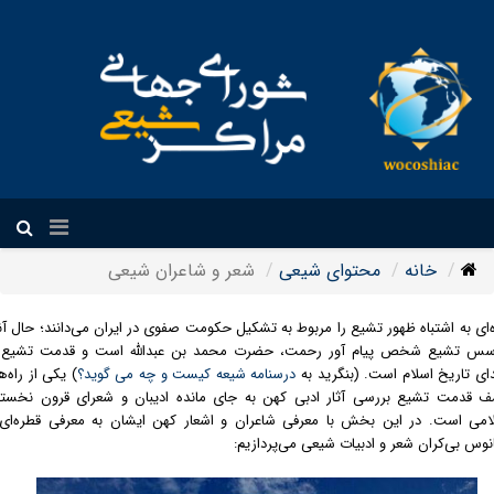
فارسی
خانه
محتوای شیعی
شعر و شاعران شیعی
‌ای به اشتباه ظهور تشیع را مربوط به تشکیل حکومت صفوی در ایران می‌دانند؛ حال آن
س تشیع شخص پیام آور رحمت، حضرت محمد بن عبدالله است و قدمت تشیع 
دای تاریخ اسلام است. (بنگرید به
درسنامه شیعه کیست و چه می گوید؟
) یکی از راه‌ه
 قدمت تشیع بررسی آثار ادبی کهن به جای مانده ادیبان و شعرای قرون نخست
امی است. در این بخش با معرفی شاعران و اشعار کهن ایشان به معرفی قطره‌ای 
انوس بی‌کران شعر و ادبیات شیعی می‌پردازیم: