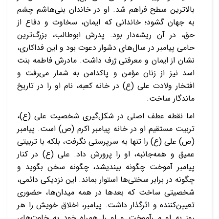
بالاترین سطح فراهم شد. او در خاندان بنی‌هاشم چشم
به جهان گشود؛ خاندانی که ایمان، سخاوت و دفاع از
حق، در آن ریشه‌دار بود. پدرش ابوطالب، بزرگ‌ترین
حامی پیامبر در سال‌های دشوار دعوت بود و این فداکاری،
نشان از ایمان و معرفتی ژرف داشت. مادرش فاطمه بنت
اسد نیز از زنان مؤمن و پاکدامن به شمار می‌رفت و
افتخار ولادت علی (ع) در خانه کعبه، نام او را در تاریخ
ماندگار ساخت.
اما نقطه عطف اصلی در شکل‌گیری شخصیت علی (ع)،
تربیت مستقیم او در خانه پیامبر اکرم (ص) است. پیامبر
(ص) علی (ع) را تنها به سرپرستی نگرفت، بلکه با تربیتی
عمیق و همه‌جانبه، او را پرورش داد. علی (ع) در کنار
پیامبر آموخت چگونه بیندیشد، چگونه سخن بگوید و
چگونه در برابر سختی‌ها استوار بماند. این نزدیکی دائمی،
شخصیتی ساخت که بعدها در همه میدان‌ها، حضوری
تعیین‌کننده و اثرگذار داشت. پیامبر، اخلاق خویش را هر
روز به او می‌آموخت و او را همراه خود به خلوت‌های