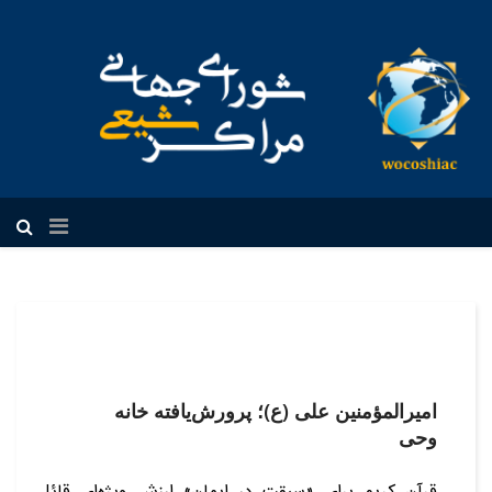
فارسی
امیرالمؤمنین علی (ع)؛ پرورش‌یافته خانه
وحی
قرآن کریم برای «سبقت در ایمان» ارزش ویژه‌ای قائل