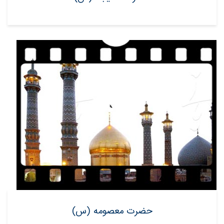
حضرت معصومه (س)