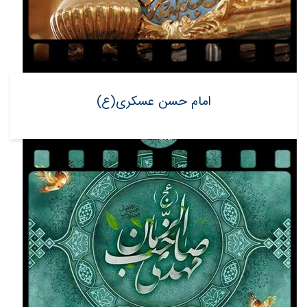
امام حسن عسکری(ع)