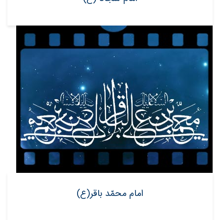
امام محمّد باقر(ع)