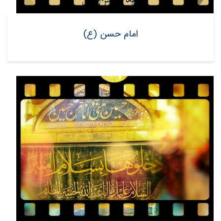
امام حسن (ع)