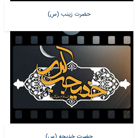
حضرت زینب (س)
حضرت خدیجه (س)