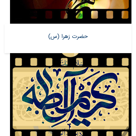
حضرت زهرا (س)