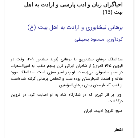
احیاگران زبان و ادب پارسی و ارادت به اهل
بیت (13)
برهانی نیشابوری
و ارادت به اهل بیت (ع)
گردآوری: مسعود بسیطی
عبدالملک برهان نیشابوری یا برهانی (تولد نیشابور ۴۰۹، وفات در
قزوین ۴۶۵ قمری) از شاعران ایرانی قرن پنجم ملقب به امیرالشعراء،
در عصر سلجوقی می‌زیست. او پدر امیر معزی است. عبدالملک مورد
علاقه و اعتماد الب‌ارسلان بوده‌است و تخلص برهانی گرفته شده‌است
از لقب آلب‌ارسلان یعنی برهان‌المؤمنین.
وی بر اثر تیری که در شکارگاه شاه به او اصابت کرد، در قزوین
درگذشت.
منبع: تاریخ ادبیات ایران
اشعار: