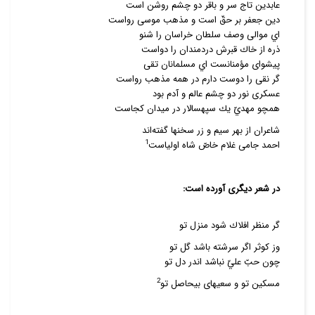
عابدين تاج سر و باقر دو چشم روشن است
دين جعفر بر حقّ است و مذهب موسى رواست
اي موالى وصف سلطان خراسان را شنو
ذره از خاك قبرش دردمندان را دواست
پيشواى مؤمنانست اي مسلمانان تقى
گر نقى را دوست دارم در همه مذهب رواست
عسكرى نور دو چشم عالم و آدم بود
همچو مهديّ يك سپهسالار در ميدان كجاست
شاعران از بهر سيم و زر سخنها گفته‌اند
1
احمد جامى غلام خاصّ شاه اولياست
در شعر دیگری آورده است:
گر منظر افلاك شود منزل تو
وز كوثر اگر سرشته باشد گل تو
چون حبّ عليّ نباشد اندر دل تو
2
مسكين تو و سعيهاى بيحاصل تو