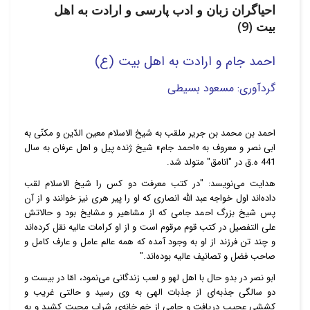
احیاگران زبان و ادب پارسی و ارادت به اهل
بیت (9)
احمد جام
و ارادت به اهل بیت (ع)
گردآوری: مسعود بسیطی
احمد بن محمد بن جریر ملقب به شیخ الاسلام معین الدّین و مکنّی به
ابی نصر و معروف به «احمد جام» شیخ ژنده پیل و اهل عرفان به سال
441 ه.ق در "انامق" متولد شد.
هدایت می‌نویسد: "در کتب معرفت دو کس را شیخ الاسلام لقب
داده‌اند اول خواجه عبد اللّه انصاری که او را پیر هری نیز خوانند و از آن
پس شیخ بزرگ احمد جامی که از مشاهیر و مشایخ بود و حالاتش
علی التفصیل در کتب قوم مرقوم است و از او کرامات عالیه نقل کرده‌اند
و چند تن فرزند از او به وجود آمده که همه عالم عامل و عارف کامل و
صاحب فضل و تصانیف عالیه بوده‌اند."
ابو نصر در بدو حال با اهل لهو و لعب زندگانی می‌نمود، امّا در بیست و
دو سالگی جذبه‌ای از جذبات الهی به وی رسید و حالتی غریب و
کششی عجیب دریافت و جامی از خم خانه‌ی شراب محبت کشید و به