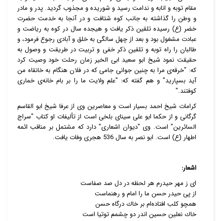
مقام توبه و انابه و ندامت رسید و شوریده و مجذوب گردید. پدر و مادر
و وطن را گذاشته به جانب کوه شتافت و در آنجا به خدمت حضرت
خضر (ع) رسیده تلقین ذکر یافت و هیجده سال در کوه به ریاضت و
عبادت مشغول بود و بعد از چهل سالگی به خلق و آبادی رجوع فرمود، و
طالبان را راه توبه و تلقین ذکر خفی و تربیت در طریقت و وصول به
حقیقت نمود شیخ ابو سعید ابی الخیر زمان رحلت خود وصیت کرد
که: "خرقه‌ی مرا به چنین جوانی جامی که در فلان هنگام به خانقاه من
آید بسپارید" و هم گفته که: "علم ولایت ما را بر بام خانه‌ی خماری
کوفتند."
کرامات شیخ احمد بسیار است و معاصرین وی از عرفا شیخ ابو القاسم
گرگانی و از حکما ابو علی سینای بلخی است از تألیفات او کتاب "سراج
السائرین" است. وی "دیوان اشعاری" دارد که مشتمل بر مناقب ائمه
اطهار (ع) است. ابو نصر به سال 536 هجری وفات یافت.
اشعار:
اى ز مهر حيدرم هر لحظه در دل صد صفاست
از پى حيدر حسن ما را امام و رهنماست
همچو كلب افتاده‌ام بر خاك درگاه حسن
خاك نعلين حسين اندر دو چشمم توتيا است