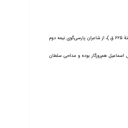
سراج‌الدین قُمری آمُلی معروف به سراج قمری یا قمری آملی (زادهٔ میانه‌های سدهٔ ششم قمری در آمل- درگذشتهٔ ۶۲۵ ق.)، از شاعران پارسی‌گوی نیمه دوم
ال اسماعیل هم‌روزگار بوده و مداحی سلطان