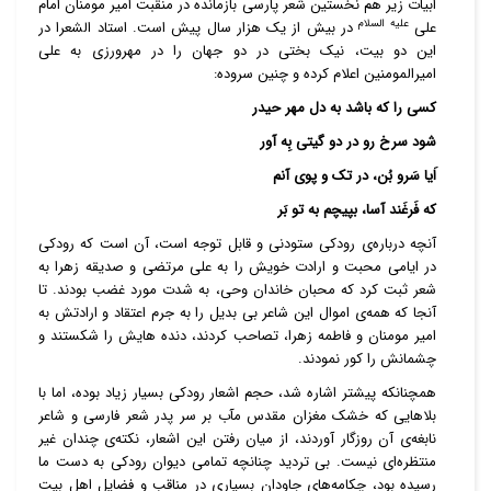
ابیات زیر هم نخستین شعر پارسی بازمانده در منقبت امیر مومنان امام
علیه السلام
علی
در بیش از یک هزار سال پیش است. استاد الشعرا در
این دو بیت، نیک بختی در دو جهان را در مهرورزی به علی
امیرالمومنین اعلام کرده و چنین سروده:
کسی را که باشد به دل مهر حیدر
شود سرخ رو در دو گیتی بِه آور
اَیا سَرو بُن، در تک و پوی آنم
که فَرغَند آسا، بپیچم به تو بَر
آنچه درباره‌ی رودکی ستودنی و قابل توجه است، آن است که رودکی
در ایامی محبت و ارادت خویش را به علی مرتضی و صدیقه زهرا به
شعر ثبت کرد که محبان خاندان وحی، به شدت مورد غضب بودند. تا
آنجا که همه‌ی اموال این شاعر بی بدیل را به جرم اعتقاد و ارادتش به
امیر مومنان و فاطمه زهرا، تصاحب کردند، دنده هایش را شکستند و
چشمانش را کور نمودند.
همچنانکه پیشتر اشاره شد، حجم اشعار رودکی بسیار زیاد بوده، اما با
بلاهایی که خشک مغزان مقدس مآب بر سر پدر شعر فارسی و شاعر
نابغه‌ی آن روزگار آوردند، از میان رفتن این اشعار، نکته‌ی چندان غیر
منتظره‌ای نیست. بی تردید چنانچه تمامی دیوان رودکی به دست ما
رسیده بود، چکامه‌های جاودان بسیاری در مناقب و فضایل اهل بیت