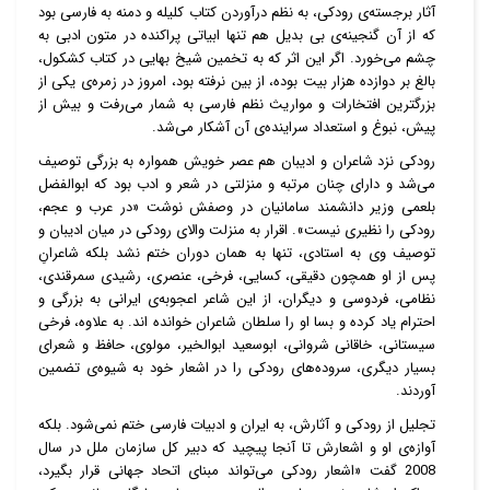
آثار برجسته‌ی رودکی، به نظم درآوردن کتاب کلیله و دمنه به فارسی بود
که از آن گنجینه‌ی بی بدیل هم تنها ابیاتی پراکنده در متون ادبی به
چشم می‌خورد. اگر این اثر که به تخمین شیخ بهایی در کتاب کشکول،
بالغ بر دوازده هزار بیت بوده، از بین نرفته بود، امروز در زمره‌ی یکی از
بزرگترین افتخارات و مواریث نظم فارسی به شمار می‌رفت و بیش از
پیش، نبوغ و استعداد سراینده‌ی آن آشکار می‌شد.
رودکی نزد شاعران و ادیبان هم عصر خویش همواره به بزرگی توصیف
می‌شد و دارای چنان مرتبه و منزلتی در شعر و ادب بود که ابوالفضل
بلعمی وزیر دانشمند سامانیان در وصفش نوشت «در عرب و عجم،
رودکی را نظیری نیست». اقرار به منزلت والای رودکی در میان ادیبان و
توصیف وی به استادی، تنها به همان دوران ختم نشد بلکه شاعرانِ
پس از او همچون دقیقی، کسایی، فرخی، عنصری، رشیدی سمرقندی،
نظامی، فردوسی و دیگران، از این شاعر اعجوبه‌ی ایرانی به بزرگی و
احترام یاد کرده و بسا او را سلطان شاعران خوانده اند. به علاوه، فرخی
سیستانی، خاقانی شروانی، ابوسعید ابوالخیر، مولوی، حافظ و شعرای
بسیار دیگری، سروده‌های رودکی را در اشعار خود به شیوه‌ی تضمین
آوردند.
تجلیل از رودکی و آثارش، به ایران و ادبیات فارسی ختم نمی‌شود. بلکه
آوازه‌ی او و اشعارش تا آنجا پیچید که دبیر کل سازمان ملل در سال
2008 گفت «اشعار رودکی می‌تواند مبنای اتحاد جهانی قرار بگیرد،