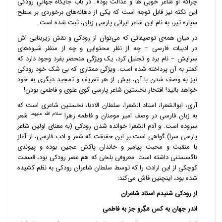
چراکه او شاعر خوبی ها و عدالت بود». در باب جایگاه جهانیِ رودکی
این نکته نیز قابل توجه است که یکی از دهانه‌های برخوردی بر سطح
سیاره تیر، به نام این شاعر ایرانی پارسی زبان، ثبت شده است.
در میان همه‌ی توصیفاتی که می‌توان از رودکی و نقش زیربنایی اش
در ادبیات فارسی – چه از نظر محتوایی و چه از منظر شیوه‌های
سرایش – نام برد و تجلیل کرد، یک ویژگی منحصر بفرد وجود دارد که
کمتر به آن پرداخته شده است. ویژگی ممتازی که بی شک خود رودکی
نیز به وصف شدن با آن، بیش از هر تعریف و تمجید دیگری به خود
خواهد بالید! افتخار نخستین شاعر پارسی گوی علوی و فاطمی بودن!
آری، ابوالشعرا، استاد الشعرا، سلطان الادبا، نخستین شاعری است که
سلام الله علیهما
به زبان فارسی در وصف امیر مومنان و فاطمه زهرا
شعر
سروده است. و آدم الشعرا خوانده شدن رودکی (به معنای اولین شاعر
پارسی سرا) گواهی است بر این حقیقت که شعر و ادب فارسی، از آغاز
با منقبت و محبت پیامبر و خاندان پاکش عجین بوده و پیوندی
ناگسستنی داشته است. معروفی بلخی که هم عصر رودکی بود، قسمت
کوچکی از این ارادت را که توسط سلطان شاعران رودکی به نظم کشیده
شده بود، اینچنین فاش می‌کند:
از رودکی شنیدم استاد شاعران
اندر جهان به کس مَگِرو جز به فاطمی