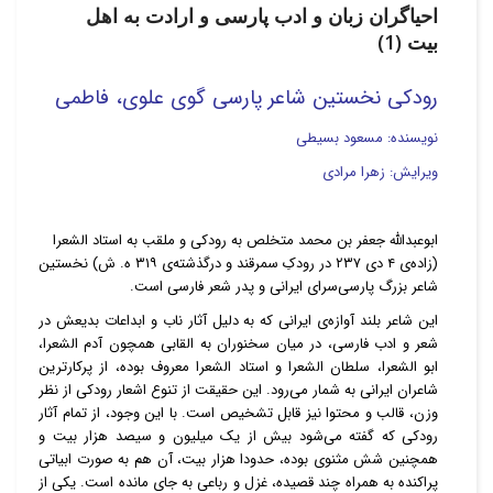
احیاگران زبان و ادب پارسی و ارادت به اهل
بیت (1)
رودکی نخستین شاعر پارسی گوی علوی، فاطمی
نویسنده: مسعود بسیطی
ویرایش: زهرا مرادی
ابوعبدالله جعفر بن محمد متخلص به رودکی و ملقب به استاد الشعرا
(زاده‌ی ۴ دی ۲۳۷ در رودکِ سمرقند و درگذشته‌ی ۳۱۹ ه. ش) نخستین
شاعر بزرگ پارسی‌سرای ایرانی و پدر شعر فارسی است.
این شاعر بلند آوازه‌ی ایرانی که به دلیل آثار ناب و ابداعات بدیعش در
شعر و ادب فارسی، در میان سخنوران به القابی همچون آدم الشعرا،
ابو الشعرا، سلطان الشعرا و استاد الشعرا معروف بوده، از پرکارترین
شاعران ایرانی به شمار می‌رود. این حقیقت از تنوع اشعار رودکی از نظر
وزن، قالب و محتوا نیز قابل تشخیص است. با این وجود، از تمام آثار
رودکی که گفته می‌شود بیش از یک میلیون و سیصد هزار بیت و
همچنین شش مثنوی بوده، حدودا هزار بیت، آن هم به صورت ابیاتی
پراکنده به همراه چند قصیده، غزل و رباعی به جای مانده است. یکی از