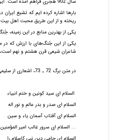
سال 902 هجری فراهم آمده است. این مجموعه، دامنه و گستره ی تشیع را در ادب فارسی پیش از عصر صفوی نشان می دهد.
بارها اشاره کرده ایم که تشیع ایران
ریخته و از این طریق محبت اهل بیت (ع
یکی از بهترین منابع در این زمینه، جُ
شاعران شیعی قرن هشتم و نهم است، جنگ شماره 7594 کت
در متن برگ 72 ـ 73، اشعاری از سلیمی شاعرآورده است:
السلام ای سید کونین و ختم انبی
السلام ای صدر و بدر عالم و نور 
السلام ای آفتاب آسمان یاء و سین
... السلام ای سرور غالب امیر الم
السلام ای حامی دین نبی کاسلام ر