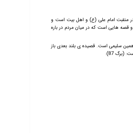
ز جزو اشعار جدی و با ارزش در منقبت امام علی (ع)‌ و اهل بیت است و
برخی از این اشعار حکایات و قصه هایی است که در میان مردم در باره
انار صدقه دادن امیر المؤمنین و ده انار از جنت آوردن جبرئیل» (برگ 78 ـ 80) که از همین سلیمی است. قصیده ی بلند بعدی باز