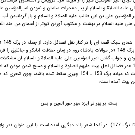
ی علیه الصلاة و السلام از پدر معجزات سلمان و نمودن امیرالمؤمنین
 علی علیه السلام در بهشت و مکتوب آوردن کبوتر از آسمان من عند الل
در ادا
خلافت عمر نمودار دانیال پیغمبر» و در برگ 148 «در موالات پادشاه روم در زمان خلافت ا
ن و جواب گفتن امیر المؤمنین علی علیه الصلاة و السلام آن مشکلات 
حکایتی دیگر در برگ 151 و 153 - 154 «در فضائل اهل بیت علیهم الصلوة و السلام و مسخ شدن
ن بیت آمده است:
 بسته بر بهر تو ایزد مهر حور العین و بس
چند قطعه دیگر همه از سلیمی است (تا برگ 177). در آنجا شعر بلند دیگری آمده است