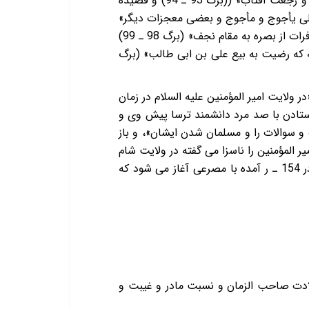
(برگ 91 ـ 92) و قصیده ای «در فرمان کردن امیر المؤمنین شیر را از مزرعه مرد درویش و انگشتری فرستادن و رجعت آفتاب» ((برگ 93 ـ 94) و قصیده
 علی یأجوج و مأجوج و بعضی معجزات دیگر»
(برگ 95 ـ 98) و قصیده «در معجز امیر المؤمنین علی بن ابی طالب علیه الصلاة و السلام و باز گردانیدن آب فرات از بصره به مقام نجف» (برگ 98 ـ 99)
ه که رضیت به بیع علی بن ابی طالب»‌ (برگ
مه باز قصایدی از سلیمی تونی که همان سبک قصه ای را در کنار نقل فضائل دارد. از جمله در برگ 145 «در ولایت امیر المؤمنین علیه السلام در زمان
بابکر و جاثلیق را فرستادن با صد مرد دانشمند ترسا پیش وی و
و سوالات را و مسلمان شدن ایشان»، و باز
 موذن که امیر المؤمنین را ناسزا می گفته در ولایت شام
در زمان ابوجعفر دوانیقی». محتمل است که میانه برگ 153 ـ 154 چیزی سقط شده باشد، چون شعری که در 154 ـ ر آمده با مصرعی آغاز می شود که
 با این عنوان «در ولادت صاحب الزمان و نسبت مادر و غیبت و