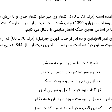
قصاید دیگری هم از سلیمی در ادامه آمده است (برگ 73 ـ 78). اشعار وی نی
غالب آنها در دیوان سلیمی (به کوشش رستاخیز، تهران، 1390) چاپ شده است. 
بر اساس همین جنگ اشعار سلیمی را دنبال می کنیم:
از جمله شعری «در قصه 
رآمده است و بر اساس آخرین بیت از سال 844 هجری است: (برگ 87):
را شفیع ذلت ما ساز روز عرصه محشر
قر بحق جعفر صادق بحق موسی و جعفر
ان به آبروی تقی و نقی و حرمت عسکر
ز آفتاب بود فیض فضل و نور وی اظهر
 صادر بفضل و مرحمت خویشتن از آن همه بگذر
رت که این قصیده در آمد به نظم و گشت محرّر