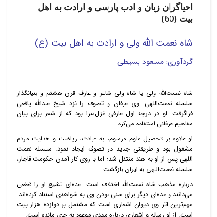
احیاگران زبان و ادب پارسی و ارادت به اهل
بیت (60)
شاه نعمت الله ولی
و ارادت به اهل بیت (ع)
گردآوری: مسعود بسیطی
شاه نعمت‌الله ولی یا شاه ولی شاعر و عارف قرن هشتم و بنیانگذار
سلسله نعمت‌اللهی. وی عرفان و تصوف را نزد شیخ عبدالله یافعی
فراگرفت. او در درجه اول عارفی غزل‌سرا بود که از شعر برای بیان
مفاهیم عرفانی استفاده می‌کرد.
او علاوه بر تحصیل علوم مرسوم،‌ به عبادت، ریاضت و هدایت مردم
مشغول بود و طریقتی جدید در تصوف ایجاد نمود. سلسله نعمت
اللهی پس از او به هند منتقل شد؛ اما با روی کار آمدن حکومت قاجار،
سلسله نعمت‌اللهی به ایران بازگشت.
درباره مذهب شاه نعمت‌الله اختلاف است. عده‌ای تشیع او را قطعی
می‌دانند و عده‌ای دیگر برای سنی بودن وی به شواهدی استناد کرده‌اند.
مهم‌ترین اثر وی دیوان اشعاری است که مشتمل بر دوازده هزار بیت
است. از او رساله و اشعاری درباره مهدی موعود به جای مانده است.