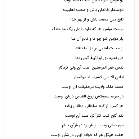
رو موالی شو که این است اعتقاد اولیا
دوستدار خاندان باش و محب اهلبیت
تابع دین محمد باش و از بهر خدا
نیست مؤمن هر که دارد با علی یک مو خلاف
یار مؤمن شو چو ما و تابع آل عبا
از محبت آفتابی بر دل ما تافته
می نماید نور او آئینهٔ گیتی نما
نفس خیر المرسلین است آن ولی کردگار
لافتی الا علی لاسیف الا ذوالفقار
مسند ملک ولایت درحقیقت آن اوست
در حریم عصمتش روح القدس دربان اوست
هر کسی از گنج سلطانی عطائی یافته
نقد گنج کنت کنزأ نزد سید آن اوست
حق تعالی وصف او فرمود در قرآن تمام
هفت هیکل هر که خواند آیتی در شأن اوست