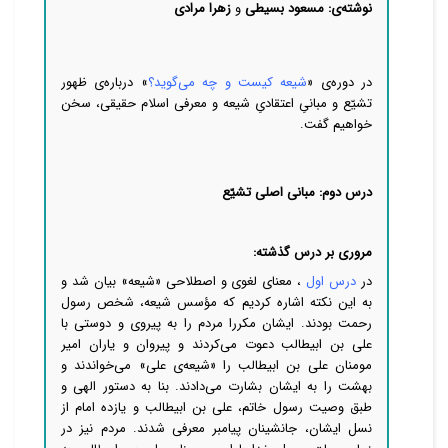
نوشته‌ی: مسعود بسیطی
و
زهرا مرادی
در دوره‌ی «
شیعه کیست و چه می‌گوید؟
» درباره‌ی ظهور
تشیّع و مبانیِ اعتقادیِ شیعه
و
معرفی اسلام حقیقی،
سخن
خواهیم گفت.
درس دوم: مبانی اصلی تشیّع
مروری بر درس گذشته:
در
درس اول
، معنای لغوی و اصطلاحی «شیعه» بیان شد و
به این نکته اشاره کردیم که مؤسس شیعه، شخص رسول
رحمت بودند. ایشان مکررا مردم را به پیروی و دوستی با
علی بن ابیطالب دعوت
می‌کردند و پیروان و یاران امیر
مومنان علی بن ابیطالب را «شیعه‌ی علی»
می‌خواندند و
بهشت را به ایشان بشارت
می‌دادند. بنا به دستور الهی و
طبق وصیت رسول خاتم، علی بن ابیطالب و یازده امام از
نسل ایشان، جانشینان پیامبر معرفی شدند. مردم نیز در