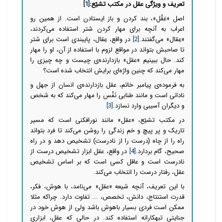
تعریف و ویژگی عقل در مکتب تشیّع:
[1]
اصل «عَقْل»‏، بند كردن و باز ایستادن است. از همین رو
اعراب به آنچه برای مهار کردن شتر استفاده می‌کردند،
«عِقال» می‌گفتند.
[2]
در واقع، عِقال، پایبندی است برای شتر
تا صاحبش بتواند در مواقع لزوم با استفاده از آن، او را مهار
کند. حال ببینیم «عقل» بازدارنده‌ی چیست و چه چیزی را
مهار
می‌کند که چنین واژه‌ای برایش انتخاب شده است؟
به فرموده‌ی پیامبر خاتم، عقل بازدارنده‌ی انسان از جهل و
نادانی است و مانند طنابی نَفْس را مهار
می‌کند که به شخص
و دیگران آسیبی وارد نسازد.
[3]
در مکتب تشیّع، «عقل» مانند نورافکنی است که مسیر
تاریک و پر پیچ و خم زندگی را روشن
می‌کند تا فرد بتواند
راه را از چاه (درست را از نادرست) تشخیص دهد و در راه
صحیح، گام بردارد.
[4]
در واقع، عقل ابزار تشخیص درست از
نادرست است و عاقل کسی است که بر اساس تشخیص
عقل، رفتار درست را انتخاب
می‌کند.
با این تعریف، آنچه شیعه «عقل»
می‌نامد، با هوش، فکر،
قدرت استنتاج، دانش، تخصص، ... تفاوت دارد.
چراکه مثلا
ممکن است فردی بسیار باهوش باشد ولی از هوش خود در
جنایتی تبهکارانه استفاده کند. در حالی که عقل، ابزاری