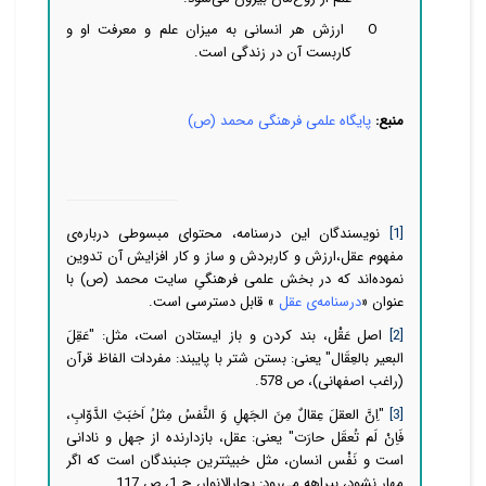
O
ارزش هر انسانی به میزان علم و معرفت او و
کاربست آن در زندگی است.
منبع:
پایگاه علمی فرهنگی محمد (ص)
[1]
نویسندگان این درسنامه، محتوای مبسوطی درباره‌ی
مفهوم عقل،ارزش و کاربردش و ساز و کار افزایش آن تدوین
نموده‌اند که در بخش علمی فرهنگیِ سایت محمد (ص) با
عنوان «
درسنامه‌ی عقل
» قابل دسترسی است.
[2]
اصل عَقْل‏، بند كردن و باز ایستادن است، مثل: "عَقِلَ
البعیر بالعِقَال" یعنی: بستن شتر با پایبند: مفردات الفاظ قرآن
(راغب اصفهانی)، ص 578.
[3]
"اِنَّ العقلَ عِقالٌ مِنَ الجَهلِ وَ النَّفسُ مِثلُ اَخبَثِ الدَّوّابِ،
فَاِنْ لَم تُعقَل حارَت" یعنی: عقل، بازدارنده از جهل و نادانى
است و نَفْس انسان، مثل خبیث‏ترین جنبندگان است كه اگر
مهار نشود، بیراهه مى‏‌رود: بحارالانوار، ج 1، ص 117.