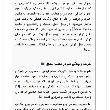
رجوع به عقل میسر
می‌شود.
[8]
همچنین تشخیص و
تصدیق حقانیت فرستادگان الهی با عقل ممکن
می‌گردد. فهم
اصول اخلاقی، محاسن و معایب افعال، لزوم اتّصاف به مكارم
اخلاق و پرهیز از خلق و خوی زشت، همگی به بركت عقل
حاصل
می‌شود. در واقع، عقل، حجّت و راهنمایی از جانب
خداوند است
[9]
و بر همین اساس، زمانی که شخص به حرف
عقل گوش می
دهد و از روی تعقّل رفتار می‌کند، در حال
گوش دادن به حرف خدا و پرستش اوست. زمانی هم که به
سخن عقل گوش نمی‌دهد، در حال ارتکاب معصیت خداوند
است!
تعریف و ویژگی علم در مکتب تشیّع:
[10]
علم و دانش
،
نزد اکثریت مردم ارزش محسوب
می‌شود و
برای رسیدن به کمالِ مطلوب و موفقیت، مورد استفاده قرار
می‌گیرد. در تفکر شیعی نیز ارزش انسانها به میزان علم و
معرفت آنها و کاربست آن در زندگی روزمره مرتبط است.
[11]
به همین دلیل، در مکتب تشیّع، طلب علمِ حقیقی بر هر زن
و مرد مسلمانی واجب و ضروری است.
[12]
اما تعریف علم در این مکتب، با تعریفی که در بین مکاتب
مختلف و عموم مردم رایج است تفاوت دارد. در دیدگاه شیعه