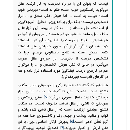
نیست که بتوان آن را در راه نادرست به کار گرفت. عقل
می‌گوید راستگویی خوب است؛ ظلم بد است؛ مهربانی خوب
است؛ خیانت بد است ... اما هوش، فکر، منطق و ... ابزار
تشخیص نیستند؛ بلکه برای برنامه‌ریزی، تحلیل، نتیجه‌گیری
از اطلاعات، حل مسئله و ... به کار
می‌روند. این ابزارها بر
خلاف عقل، مانند شمشیر دو دَم هستند و
می‌توان از آنها در
هر فعالیتی - فارغ از درست یا غلط بودن آن کار - استفاده
کرد. به بیان دیگر، اگر از آنها بدون همراهیِ عقل استفاده
کنیم، ممکن است به نتایج نامطلوبی برسیم. چرا که
تشخیص درست از نادرست، در حوزه‌ی عقل صورت
می‌گیرد؛ در حالی که فکر، هوش، تخصص و ... را
می‌توان
هم در کارهای درست (عقلانی) مورد استفاده قرار داد؛ و هم
در کارهای نادرست (غیرعقلانی).
همانطور که گفته شد، «عقل» یکی از دو مبنای اصلی مکتب
تشیّع است. اهمیت عقل تا آنجاست که به عنوان ابزار
پرستش خداوند متعال معرفی
می‌گردد.
[5]
یعنی پرستش و
عبودیتی که ناشی از عقل نباشد، پذیرفته نیست. در مکتب
تشیّع، عبادتی ارزشمند است که از عقل ناشی شده باشد و
ثواب و عقاب، بهشت و جهنم، رضا و ناخشنودی خدا همه در
گرو تعقّل آدمی است.
[6]
پذیرش ارکان اساسی دین، با نور
عقل ارزش و اعتبار
می‌یابد.
[7]
تصدیق توحید پروردگار با