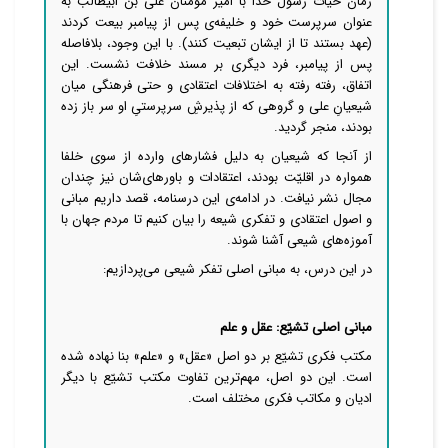
زمان حیات رسول خدا با امیر مومنان علی بن ابیطالب به
عنوان سرپرست خود و خلیفه‌ی پس از پیامبر بیعت کردند
(عهد بستند تا از ایشان تبعیت کنند). با این وجود، بلافاصله
پس از پیامبر، فرد دیگری بر مسند خلافت نشست. این
اتفاق، رفته رفته به اختلافات اعتقادی و حتی فرهنگی میان
شیعیانِ علی و گروهی که از پذیرشِ سرپرستیِ او سر باز زده
بودند، منجر گردید.
از آنجا که شیعیان به دلیل فشارهای وارده از سوی خلفا
همواره در اقلیّت بودند، اعتقادات و باورهای‌شان نیز چندان
مجال نشر نیافت. در ادامه‌ی این درسنامه، قصد داریم مبانی
و اصول اعتقادی و تفکری شیعه را بیان کنیم تا مردم جهان با
آموزه‌های شیعی آشنا شوند.
در این درس، به مبانی اصلی تفکر شیعی می‌پردازیم:
مبانی اصلی تشیّع: عقل و علم
مکتب فکری تشیّع بر دو اصل «عقل» و «علم» بنا نهاده شده
است. این دو اصل، مهم
ترین تفاوت مکتب تشیّع با دیگر
ادیان و مکاتب فکری مختلف است.