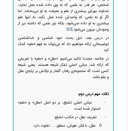
شخص، هر قدر به علمی که به وی داده شده عمل نماید،
خداوند بهره‌ی بیشتری از علم و معرفت به او می‌بخشد. اما
اگر او به علمی که واجدش شده عمل نکند، نه تنها علمِ
بیشتری به او داده نمی‌شود، بلکه نور علمی که داشته نیز از
وجودش بیرون می‌شود.
[22]
در درس بعد، ذیل بحث خود شناسی و خداشناسی
توضیحاتی ارائه خواهیم داد که می‌تواند به فهم «علم» کمک
کند.
در خاتمه، مجددا تاکید می‌کنیم: «عقل» و «علم» با تعریفی
که ارائه شد، مبانی اصلیِ تفکر شیعه هستند. یعنی شیعه
کسی است که مجموعه‌ی رفتار، گفتار و نیّاتش بر پایه‌ی عقل
و علم باشد.
نکات مهم درس دوم:
-
مبانی اصلی تشیّع، بر دو اصل «عقل» و «علم»
استوار شده است.
-
تعریف عقل در مکتب تشیّع:
O
عقل، با فکر، هوش، منطق، ... تفاوت دارد.