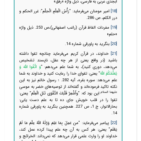
ابجدی عربی به فارسی، ذیل واژه «رفق»
[18]
امیر مومنان
می‌فرماید: "رَأْسُ الْعِلْمِ الْحِلْم‏": غرر الحکم و
درر الکلم، ص 286.
[19]
مفردات الفاظ قرآن (راغب اصفهانی)،ص 253. ذیل واژه
«حلم»
[20]
بنگرید به پاورقی شماره 14.
[21]
خداوند، در قرآن کریم می‌فرماید چنانچه تقوا داشته
باشید (در واقع یعنی از هر چه عقل، ناپسند تشخیص
می‌دهد، دوری کنید)، به شما علم می‌دهم: "
وَ اتَّقُوا اللَّهَ وَ
يُعَلِّمُكُمُ‏ اللَّهُ
" یعنی: تقوای خدا را رعایت کنید و خداوند به شما
علم می‌دهد: سوره بقره، آیه 282. ؛ رسول خاتم نیز به این
نکته تاکید فرموده‌اند و گفته‌اند از توصیه‌های خضر به موسی
علیهما السلام
این بود که: "وأَشْعِرْ قَلْبَكَ التَّقْوَى تَنَلِ الْعِلْمَ" یعنی:
تقوا را در قلب خویش جاى ده تا به علم دست یابى:
بحارالانوار، ج 1‏، ص 227. همچنین بنگرید به پاورقی شماره
14.
[22]
پیامبر می‌فرماید: "من عَمِلَ بِمَا عَلِمَ وَرَّثَهُ اللَّهُ عِلْمَ مَا لَمْ
یَعْلَم‏" یعنی: هر کس به آن چه علم پیدا کرده عمل کند،
خداوند او را وارث علمی قرار می‌دهد که نمی‌داند: الخرائج و