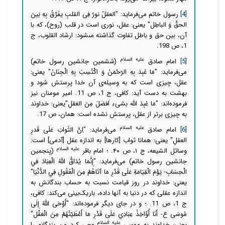
[4]
رسول خاتم
می‌فرماید: "العقلُ نورٌ فِى القلبِ یفَرِّقُ بِهِ بَینَ
الحقِّ وَ الباطِل" یعنی: عقل، نورى است در قلب (روح)، كه با
آن، بین حق و باطل تفاوت گذاشته مى‏شود: ارشاد القلوب، ج
1، ص 198.
علیه السلام
[5]
امام صادق
(ششمین جانشین رسول خاتم)
می‌فرماید: "مَا عُبِدَ بِهِ الرّحْمَنُ وَ اكْتُسِبَ بِهِ الْجِنَانُ" یعنی:
عقل، چیزى است كه به وسیله‌ی آن خدا پرستش شود و
بهشت به دست آید: كافى، ج 1، ص 11
.
امیر مومنان نیز
فرموده‌اند: "مَا عُبِدَ الله بشی‌ء اَفضَلَ مِنَ العَقلِ"یعنی: خداوند
به چیزی برتر از عقل، پرستش نشده است: همان، ص 17.
علیه السلام
[6]
امام صادق
می‌فرماید: "اِنَّ الثَوابَ عَلَی قَدرِ
العقلِ" یعنی: همانا ثواب [کارها] به اندازه عقل [آدمی] است:
علیه السلام
وسائل الشیعه، ج ۱، ص ۴۰. ؛ امام باقر
(پنجمین
جانشین رسول خاتم) می‌فرماید: "إِنَّمَا يُدَاقُّ اللَّهُ الْعِبَادَ فِي
الْحِسَابِ- يَوْمَ الْقِيَامَةِ عَلَى قَدْرِ مَا آتَاهُمْ مِنَ الْعُقُولِ فِي الدُّنْيَا"
یعنی: خداوند در روز قیامت نسبت به حساب بندگانش به
اندازه عقلی که در دنیا به آنها داده، باریک‌بینی می‌کند: کافی،
ج 1، ص 11. ؛ و در جای دیگر فرموده‌اند: "أَوْحَى اللَّهُ إِلَى
مُوسَى ع- أَنَا أُؤَاخِذُ عِبَادِي عَلَى قَدْرِ مَا أَعْطَيْتُهُمْ مِنَ الْعَقْل‏"
علیه السلام
یعنی: خداوند به موسی
وحی کرد من بندگانم را