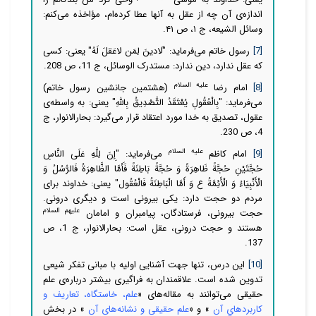
اندازه‌ی آن چه از عقل به آنها عطا کرده‌ام، مؤاخذه می‌کنم:
وسائل الشیعه، ج ۱، ص ۴۱.
[7]
رسول خاتم می‌فرماید: "َلادینَ لِمَن لاعَقلَ لَهُ" یعنی: كسی
كه عقل ندارد، دین ندارد: مستدرک الوسائل، ج 11، ص 208.
علیه السلام
[8]
امام رضا
(هشتمین جانشین رسول خاتم)
می‌فرماید: "بِالْعُقُولِ يُعْتَقَدُ التَّصْدِيقُ بِاللَّهِ" یعنی: به واسطه‌ی
عقول، تصدیق به خدا مورد اعتقاد قرار
می‌گیرد: بحارالانوار، ج
4، ص 230.
علیه السلام
[9]
امام کاظم
می‌فرماید: "إِنَ‏ لِلَّهِ‏ عَلَى‏ النَّاسِ‏
حُجَّتَيْنِ‏ حُجَّةً ظَاهِرَةً وَ حُجَّةً بَاطِنَةً فَأَمَّا الظَّاهِرَةُ فَالرُّسُلُ وَ
الْأَنْبِيَاءُ وَ الْأَئِمَّةُ ع وَ أَمَّا الْبَاطِنَةُ فَالْعُقُول‏" یعنی: خداوند برای
مردم دو حجت دارد: یکی بیرونی است و دیگری درونی.
علیهم السلام
حجت بیرونی، فرستادگان، پیامبران و امامان
هستند و حجت درونی، عقل است: بحارالانوار، ج 1، ص
137.
[10]
این درس، تنها جهت آشنایی اولیه با مبانی تفکر شیعی
تدوین شده است. علاقمندان به فراگیری بیشتر درباره‌ی علم
حقیقی
می‌توانند به مقاله‌های «
علم، خاستگاه، تعاریف و
کاربردهاي آن
» و «
علم حقیقی و نشانه‌های آن
» در بخش