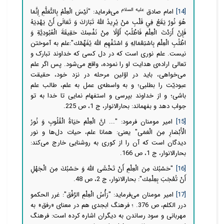
علیه السلام
[14]
امام صادق
می‌فرماید: "لَيْسَ‏ الْعِلْمُ‏ بِالتَّعَلُّمِ‏ إِنَّمَا
هُوَ نُورٌ يَقَعُ فِي قَلْبِ مَنْ يُرِيدُ اللَّهُ تَبَارَكَ وَ تَعَالَى أَنْ يَهْدِيَهُ
فَإِنْ أَرَدْتَ الْعِلْمَ فَاطْلُبْ أَوَّلًا مِنْ نَفْسِكَ حَقِيقَةَ الْعُبُودِيَّةِ وَ
اطْلُبِ الْعِلْمَ بِاسْتِعْمَالِهِ وَ اسْتَفْهِمِ اللَّهَ يُفَهِّمْك":‏علم‌ به‌ آموختن‌
نیست‌. علم‌ نوری‌ است‌ که‌ در دل‌ کسی‌ که‌ خداوند تبارک‌ و
تعالی‌ اراده‌ی‌ هدایت‌ او را نموده‌، واقع‌ می‌شود. پس‌ اگر علم‌
می‌خواهی‌، باید در اوّلین‌ مرحله‌ در نزد خود،‌ حقیقت‌
عبودیّت‌ را بطلبی‌؛ و به واسطه‌ی عمل‌ به‌ علم‌، طالب‌ علم‌
باشی‌؛ و از خداوند بپرسی‌ و استفهام‌ نمایی‌ تا خدا به تو
جواب‌ دهد و بفهماند: بحارالانوار، ج 1، ص 225.
[15]
امیر مومنان فرمود: "... انَّ الْعِلْمَ حَیَاةُ الْقُلُوبِ وَ نُورُ
الْأَبْصَارِ مِنَ الْعَمَى‏" یعنی: همانا علم، حیات دل‌ها و نور
دیدگان است که آن را از کوری به روشنایی خارج می‌کند:
بحارالانوار، ج 1‏، ص 166.
[16]
"حَسْبُكَ مِنَ الْعِلْمِ أَنْ تَخْشَى اللَّهَ وَ حَسْبُكَ مِنَ الْجَهْلِ
أَنْ تُعْجَبَ بِعِلْمِك‏": بحارالانوار، ج 2، ص 48.
[17]
امیر مومنان
می‌فرماید: "رَأْسُ الْعِلْمِ الرِّفْق‏": غرر الحکمو
درر الکلم، ص 376. ؛ فرهنگ ابجدی هم در معنای «رفق» به
مهربانی و سود رساندن به دیگران اشاره کرده است: فرهنگ