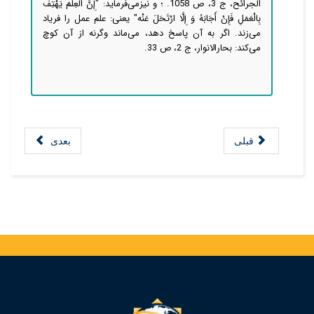
الجرائح، ج 3، ص 1058. ؛ و نیزمی‌فرماید: "إِنَّ الْعِلْمَ يَهْتِفُ
بِالْعَمَلِ فَإِنْ أَجَابَهُ وَ إِلَّا ارْتَحَلَ عَنْه‏" یعنی: علم عمل را فریاد
می‌زند. اگر به آن پاسخ دهد، می‌ماند وگرنه از آن کوچ
می‌کند: بحارالانوار، ج 2‏، ص 33.
قبلی
بعدی