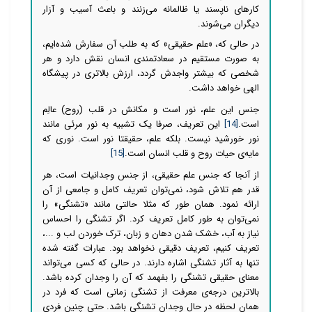
کارهای ناپسند یا ظالمانه می‌زنند و باعث آسیب و آزار
دیگران می‌شوند.
در حالی که، «علم حقیقی» که به طلب آن سفارش شده‌ایم،
به صورت مستقیم در سعادتمندی انسان نقش دارد و هر
شخصی که بیشتر واجدش گردد، ارزش بالاتری در پیشگاه
الهی خواهد داشت.
جنس این علم، نور است و مکانش در قلب (روح) عالِم
است.
[14]
این تعریف، صرفا یک تشبیه به نور مرئی مانند
نور خورشید نیست. بلکه علم، حقیقتا نور است. نوری که
مایه‌ی حیات روح و قلب انسان است.
[15]
از آنجا که جنس علم حقیقی، از جنس وجدانیات است، هر
قدر هم تلاش شود،
نمی‌توان تعریف کامل و جامعی از آن
ارائه نمود. همان طور که مثلا حالتی مانند «تشنگی» را
نمی‌توان به طور کامل تعریف کرد. اگر تشنگی را احساس
نیاز به آب، خشک شدن دهان و زبان، ترک خوردن لب و ...،
تعریف کنیم، تعریف دقیقی نخواهد بود. عبارات گفته شده
تنها به آثار تشنگی اشاره دارند. در حالی که کسی
می‌تواند
معنای حقیقی تشنگی را بفهمد که آن را وجدان کرده باشد.
بالاترین درجه‌ی معرفت از تشنگی زمانی است که فرد در
همان لحظه در حال وجدان تشنگی باشد. حتی چنین فردی