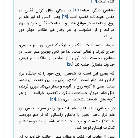
شده است.
[17]
نشانه‌ی دیگر، «حِلم»
[18]
به معنای عِقال کردن ‌نَفْس در
مقابل هیجانات غضب است.
[19]
یعنی کسی که نور علم بر
روح او تابیده، در مواقع فشار و عصبانیت، ‌نَفْس خود را مهار
می‌کند و از خشونت یا هر رفتار غیر عقلانی دیگر دور
می‌ماند.
شیعه معتقد است مالک و تملیک کننده‌ی نور علم حقیقی،
خدای تبارک و تعالی است. لذا هر کس جویای علم است، در
وهله‌ی نخست باید آن را از صاحب و مالک علم (یعنی
خداوند متعال)، طلب کند.
[20]
گام بعدی این است که شخص، روح خود را که جایگاه قرار
گرفتن نور علم است، آماده‌ی پذیرش این نعمت ارزشمند
نماید. یعنی از آنچه روح را آلوده و بیمار می‌کند دوری گزیند؛
مثل ظلم، دروغ، حسادت، ناشکری، تعصب، خیانت، ... و هر
آنچه عقل، ناپسند تشخیص می‌دهد.
[21]
در مرحله‌ی بعد، طالبِ علم باید خود را در معرض تابش نور
علم قرار دهد. یعنی با عالمان (کسانی که از علم بهره‌مند
هستند) نشست و برخاست داشته باشد و به توصیه‌ها و
تذکرات ایشان توجه کند.
پس از رعایت این نکات و عطای علم از جانب خداوند به آن