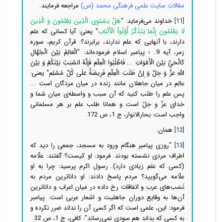
مقالاتِ سایت علمی فرهنگی محمد (ص)
مراجعه فرمایند.
[11]
خداوند می‌فرماید: "
هَلْ یَسْتَوِى الَّذِینَ یَعْلَمُونَ وَ الَّذِینَ
لَا یَعْلَمُونَ إِنَّمَا یَتَذَكَّرُ أُوْلُواْ الْأَلْبَاب
" یعنی: آیا کسانی که علم
دارند، با آنهایی که علم ندارند، برابرند؟: قرآن کریم، سوره
زمر، آیه 9. ؛ پیامبر اسلام فرموده‌اند: "الْعَالِمُ بَيْنَ الْجُهَّالِ
كَالْحَيِّ بَيْنَ الْأَمْوَاتِ ... فَاطْلُبُوا الْعِلْمَ فَإِنَّهُ السَّبَبُ بَيْنَكُمْ وَ بَيْنَ
اللَّهِ عَزَّ وَ جَلَّ وَ إِنَّ طَلَبَ الْعِلْمِ فَرِيضَةٌ عَلَى كُلِّ مُسْلِم‏" یعنی:
عالِم در میان جاهلان مانند زنده در میان مردگان است ...
پس علم را طلب کنید که آن سبب و واسطه‌ی میان شما و
خدای عزّ و جلّ است و همانا طلب علم بر هر مسلمانی
واجب است: بحارالانوار، ج 1، ص 172.
[12]
همان.
[13]
"روزی پیامبر هنگام ورود به مسجد، جمعی را دید که
اطراف مردی نشسته‌ بودند. فرمود: او کیست؟ گفتند: علّامه
(کسی که علم زیادی دارد). رسول اکرم پرسید: چرا به او
علّامه می‌گویید؟ مردم پاسخ دادند: او داناترین مردم به
نَسَب‌های عرب و اتفاقات رخ داده در میان اعراب و داناترین
آن‌ها به وقایع دوران جاهلیت و اشعار عربی است. پیامبر
فرمود: این، علمی است که اگر کسی آن را نداند ضرر نکرده و
به کسی که بداند هم سودی نمی‌رساند": كافی، ج 1، ص 32.