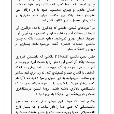
چنین نیست که لزوما کسی که بیشتر درس خوانده باشد،
انسان عالِم‌تر و بهتری محسوب شود یا در درگاه الهی
مقرب‌تر باشد. بلکه این مکتب، میان «علم حقیقی» و
دانش
های معمولِ بشری تفاوت قائل است.
در آموزه‌های شیعی، دانشی که یادگیری یا عدم فراگیریِ آن
لزوما در سعادت آدمی نقشی ندارد و شخص با یادگیری‌ِ آن،
ضرورتا انسان بهتری
نمی‌شود، «علم» نیست؛ بلکه به چنین
دانشی اصطلاحا «فضل» گفته
می‌شود.مانند بسیاری از
دروس دانشگاهی‌مان.
فضل یعنی دانشی اضافه!
[13]
دانشی که داشتنش ضروری
نیست؛ بلکه اگر کسی آن دانش را به دست آورد می‌تواند از
آن در برخی جهات زندگی بهره ببرد. اما ربطی به اینکه
شخص را انسان بهتر و فهیم‌تری کند، ندارد. برای فهم بیشترِ
این مطلب، می‌توانید به این سوال پاسخ دهید که: «آیا هر
کس بیشتر فیزیک یا شیمی یا ... خوانده باشد و یا مدرک
دانشگاهی بالاتری داشته باشد، لزوما انسان درستکارتری
است و در پیشگاه الهی جایگاه بالاتری دارد؟»
واضح است که جواب این سوال، منفی است. چه بسیار
دانشمندانی که حتی خدا را باور ندارند و چه بسیار فارغ
التحصیلانی که با وجود کسب مدارج علمی متعدد، دست به