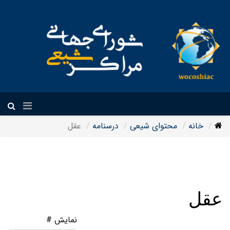
فارسی
خانه
محتوای شیعی
درسنامه
عقل
عقل
نمایش #