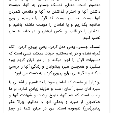
معصوم است. معناي تمسک جستن به آنها، دوست
داشتن آنها و احترام گذاشتن به آنها و مقدس شمردن
آنها نيست. به اين نيست که قرآن را ببوسيم و روي
طاقچه بگذاريم و يا امامان را دوست داشته‏ باشيم و
يادشان را در قلب و عکس ايشان را در خانه‏ هايمان
نصب کنيم.
تمسک جستن، يعني عمل کردن، يعني پيروي کردن. آنکه
گمراه نشده و در راه مستقيم حرکت مي‏کند، کسي است که
دستورات قرآن را اجرا مي‏کند و از نور قرآن کريم بهره‏
مي‏گيرد و همچنين سيره پيشوايان و زندگي آنها را بررسي
مي‏کند و الگوهايي براي پيروي کردن به دست مي ‏آورد.
برادران! بر ماست که امامان خود را بشناسيم و آشنايي با
سيره آنان بسيار آسان است و هزينه زيادي ندارد، بر ما
واجب است که نام آنها، تاريخ ولادت و شهادت آنها و
خلاصه‏اي از سيره و زندگي آنها را بدانيم. چرا؟ مگر
پيامبر(ص) نفرموده است: من در ميان شما دو چيز