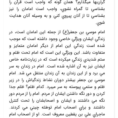
گران‌بها مي‏گذارم؟ همان گونه که واجب است قرآن را
بشناسي تا گمراه نشوي، واجب است امامان را نيز
بشناسي تا از آنان پيروي کني و به وسيله آنان هدايت
شوي.
امام موسي بن جعفر(ع) از جمله اين امامان است، در
زندگي ايشان ويژگي خاصي وجود داشته است که موجب
شده است زندگي اين امام از ديگر امامان متمايز و
متفاوت باشد. اين ويژگي اين است که امام تحت ظلم و
ستم شديدي زندگي مي‏کرده است که در زيارت‌نامه خاص
ايشان نيز به آن اشاره شده است. امام در زندان به سر
مي‏ برد و از اين زندان به آن زندان منتقل مي ‏شد. امام
موسي بن جعفر بيشتر دوران نشاط زندگي‏اش را در زير
ظلم و ستمي پيوسته به سر مي‏برد. کدام ظلم؟ ظلم جدا
کردن و دور نگه داشتن ايشان از مردم. امام را از مردم دور
نگه مي‏ داشتند و ايشان و اصحابشان را تحت کنترل
داشتند و براي اصحاب امام توطئه‏ چيني مي‏ کردند.
ماجراي علي بن يقطين معروف است. او از اصحاب امام