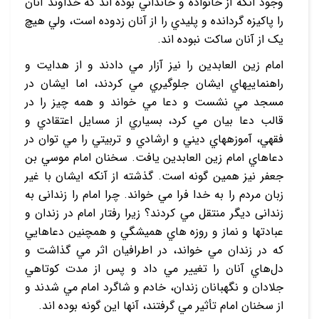
وجود آنکه از خانواده و خانداني بوده ‏اند که خداوند آنان
را پاکيزه گردانده‏ و پليدي را از آنان زدوده است، ولي هيچ
يک از آنان ساکت نبوده ‏اند.
امام زين العابدين را نيز آزار مي‏ دادند و از هدايت و
راهنمايي‏هاي ايشان جلوگيري مي‏ کردند، اما ايشان در
مسجد مي ‏نشست و دعا مي‏ خواند و همه چيز را در
قالب دعا بيان مي‏ کرد، بسياري از مسايل اعتقادي و
فقهي، آموزه‏هاي ديني و ارشادي و تربيتي را مي ‏توان در
دعاهاي امام زين العابدين يافت. سخنان امام موسي بن
جعفر نيز همين گونه است. گذشته از آنکه ايشان با غير
زبان مردم را به خدا فرا مي ‏خواند. چرا امام را زندانی به
زندانی دیگر منتقل مي‏ کردند؟ زيرا رفتار امام در زندان و
عبادت‏ها و نماز و روزه‏ هاي هميشگي و همچنين دعاهايي
که در زندان مي ‏خواند، در اطرافيان اثر مي‏ گذاشت و
دل‌هاي آنان را تغيير مي ‏داد و پس از مدت کوتاهي
جلادان و نگهبانان زندان، خادم و شاگرد امام مي ‏شدند و
از سخنان امام تأثير مي‏ گرفتند، آنها اين گونه بوده ‏اند.