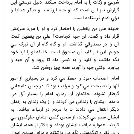
شرعي و زکات را به امام پرداخت مي‏کند. دليل درستي اين
گزارش نيز اين است که او جبه ارزشمند و ديگر هدايا را
براي امام فرستاده است.
خليفه علي بن يقطين را احضار کرد و او را مورد سرزنش
قرار داد و گفت: آن جبه کجاست؟ علي بن يقطين گفت
آن را در صندوقي گذاشته ‏ام و گاه گاه از آن تبرک مي‏
جويم. اين نيز کليد آن صندوق است. خليفه او را نزد خود
نگه داشت و کليد را به کسي داد تا برود و آن جبه را
بياورد. وقتي جبه را آورد، همه چيز روشن شد.
امام اصحاب خود را حفظ مي‏ کرد و در بسياري از امور
آنها را نصيحت مي‏ کرد و مراقب بود تا در چنين دام‌هايي
گرفتار نشوند. حاکمان آن زمان، امام را بسيار آزار مي
‏دادند. ايشان را زنداني مي ‏کردند و از يک زندان به زندان
ديگر انتقال مي ‏دادند تا با مردم در ارتباط نباشد. به
ايشان ستم مي‏ کردند، از سخن گفتن ايشان جلوگيري مي
‏کردند، همواره مراقب ايشان بودند و بالاتر از همه، ايشان
را در فقر و تنگدستي نگه مي ‏داشتند و مانع رسيدن اموال