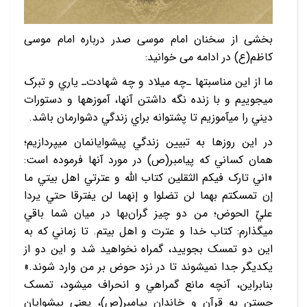
بخشی از سخنان امام موسی صدر درباره امام موسی
کاظم(ع) در ادامه می خوانید:
ما از اين مناسبت‏ها ـ‌چه ميلاد و چه شهادت‌ـ ياري و تبرک
مي‏جوييم و با زنده نگه داشتن آنها، آموزه‏ها و دستورات
ديني را مي‏آموزيم تا پشتوانه براي زندگي دشوارمان باشد.
در اين روزها به تبيين زندگي پيشوايانمان مي‏پردازيم؛
همان کساني که پيامبر(ص) در مورد آنها فرموده است:
«اني تارک فيکم الثقلين کتاب الله و عترتي اهل بيتي ما
إن تمسکتم بهما لن تضلوا و إنهما لن يفترقا حتي يردا
عليّ الحوض؛ من دو چيز گران‌بها در ميان شما باقي
مي‏گذارم: کتاب خدا و عترت و اهل بيتم. تا زماني که به
اين دو تمسک بجوييد، گمراه نخواهيد شد و اين دو از
يکديگر جدا نمي‏شوند تا در نزد حوض بر من وارد شوند.»
بنابراين، آنچه مانع گمراهي و انحراف مي‏شود، تمسک
جستن به قرآن و خاندان پيامبر(ص)، يعني پيشوايان