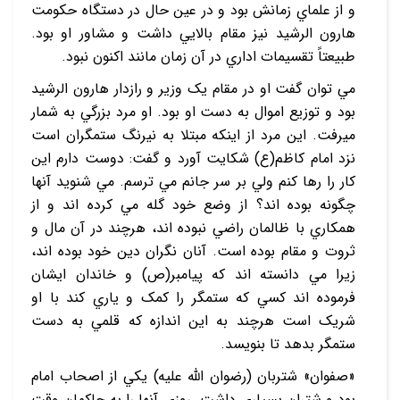
و از علماي زمانش بود و در عين حال در دستگاه حکومت
هارون الرشيد نيز مقام بالايي داشت و مشاور او بود.
طبيعتاً تقسيمات اداري در آن زمان مانند اکنون نبود.
مي ‏توان گفت او در مقام يک وزير و رازدار هارون الرشيد
بود و توزيع اموال به دست او بود. او مرد بزرگي به شمار
مي‏رفت. اين مرد از اينکه مبتلا به نيرنگ ستمگران است
نزد امام کاظم(ع) شکايت آورد و گفت: دوست دارم اين
کار را رها کنم ولي بر سر جانم مي ‏ترسم. مي ‏شنويد آنها
چگونه بوده ‏اند؟ از وضع خود گله مي‏ کرده ‏اند و از
همکاري با ظالمان راضي نبوده ‏اند، هرچند در آن مال و
ثروت و مقام بوده است. آنان نگران دين خود بوده ‏اند،
زيرا مي‏ دانسته ‏اند که پيامبر(ص) و خاندان ايشان
فرموده ‏اند کسي که ستمگر را کمک و ياري کند با او
شريک است هرچند به اين اندازه که قلمي به دست
ستمگر بدهد تا بنويسد.
«صفوان» شتربان (رضوان الله عليه) يکي از اصحاب امام
بود و شتران بسياري داشت. روزي آنها را به حاکمان وقت