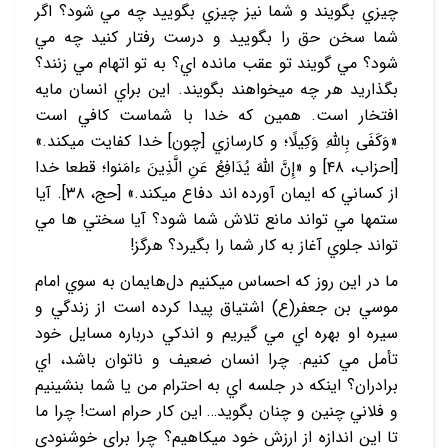
چيزي بگويند و شما نيز چيزي بگوييد چه مي‏ شود؟ اگر
شما سخن حق را بگوييد و درست رفتار کنيد چه مي
‏شود؟ مي‏ گويند تو عقب‏ مانده ‏اي؟ به تو اتهام مي‏ زنند؟
بگذاريد هر چه مي‏خواهند بگويند. اين براي انسان مايه
افتخار است. همين که خدا با شماست کافي است
«وَكَفَى بِاللَّهِ وَكِيلًا؛ و کارسازي [چون] خدا کفايت مي‏کند.»
[احزاب، ۴۸] و «إِنَّ اللَّهَ يُدَافِعُ عَنِ الَّذِينَ ءامَنوا؛ قطعا خدا
از کساني که ايمان آورده ‏اند دفاع مي‏کند.» [حج، ۳۸]. آيا
ستم‏ها مي ‏تواند مانع تلاش شما شود؟ آيا سختي ‏ها مي
‏تواند جلوي آغاز به کار شما را بگيرد؟ هرگز!
ما در اين روز که احساس مي‏کنيم دل‌هايمان به سوي امام
موسي بن جعفر(ع) اشتياق پيدا کرده است از زندگي و
سيره او بهره ‏اي مي‏ گيريم و اندکي درباره مسايل خود
تأمل مي‏ کنيم. چرا انسان ضعيف و ناتوان باشد، اي
برادران؟ اينکه در جلسه‏ اي به احترام من يا شما بنشينيم
و فلاني چنين و چنان بگويد… اين کار حرام است! چرا ما
تا اين اندازه از ارزش خود مي‏کاهيم؟ چرا براي خوشنودي