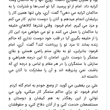
کرايه داد. امام از او پرسيد: آيا تو اسب‌ها و شترانت را به
حاکمان کرايه مي‏ دهي؟ گفت: آري، ولي تنها همين کار را
برايشان انجام مي‏دهم و آنان را دوست ندارم. کار مي‏ کنم
و مزد مي‏ گيرم. امام فرمود: وقتي شترها کالاهاي خليفه
يا حاکمان را حمل مي‏ کنند و تو مي‏ خواهي مزد اين کار
را از خليفه بگيري آيا در قلب خود دوست نداري که حاکم
زنده بماند تا مزد تو را پرداخت کند؟ گفت: آري، امام
فرمود: بنابراين، تو به بقاي ستم راضي هستي و بقاي
ستمگر را دوست داري. امامان تا اين درجه همراهي و
سازش با ستمگران را در هر مقام و لباس و درجه ‏اي که
باشند، نمي ‏پذيرفته ‏اند و آن را مشارکت با آنان مي‏
دانسته‏ اند.
علي بن يقطين مي‏ گويد: از وضع خودم به امام گله کردم.
امام فرمود: تو براي حاکم ستمگر کار مي‏کني، ولي مي‏
تواني از اين رهگذر به هم‏ کيشان و دوستان و
مستضعفان خدمت کني و از آنان دفاع کني، و حقوق‏شان