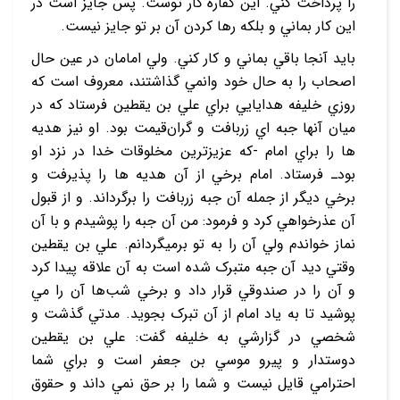
را پرداخت کني. اين کفاره کار توست. پس جايز است در
اين کار بماني و بلکه رها کردن آن بر تو جايز نيست.
بايد آنجا باقي بماني و کار کني. ولي امامان در عين حال
اصحاب را به حال خود وانمي ‏گذاشتند، معروف است که
روزي خليفه هدايايي براي علي بن يقطين فرستاد که در
ميان آنها جبه ‏اي زربافت و گران‌قيمت بود. او نيز هديه
‏ها را براي امام -که عزيزترين مخلوقات خدا در نزد او
بودـ فرستاد. امام برخي از آن هديه‏ ها را پذيرفت و
برخي ديگر از جمله آن جبه زربافت را برگرداند. و از قبول
آن عذرخواهي کرد و فرمود: من آن جبه را پوشيدم و با آن
نماز خواندم ولي آن را به تو برمي‏گردانم. علي بن يقطين
وقتي ديد آن جبه متبرک شده است به آن علاقه پيدا کرد
و آن را در صندوقي قرار داد و برخي شب‌ها آن را مي
‏پوشيد تا به ياد امام از آن تبرک بجويد. مدتي گذشت و
شخصي در گزارشي به خليفه گفت: علي بن يقطين
دوستدار و پيرو موسي بن جعفر است و براي شما
احترامي قايل نيست و شما را بر حق نمي‏ داند و حقوق