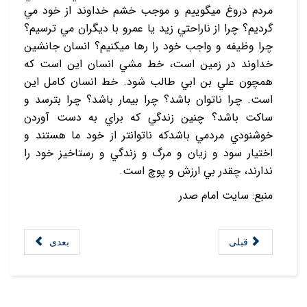
مردم دروغ مي‏گوييم و موجب خشم خداوند از خود مي‏
گرديم؟ چرا از ناراحتي زيد يا عمرو با ديگران مي‏ ترسيم؟
چرا وظيفه و واجب خود را رها مي‏کنيم؟ انسان جانشين
خداوند در زمين است، خط مشي انسان اين است که
همچون علي بن ابي طالب شود. خط انسان کامل اين
است. چرا ناتوان باشد؟ چرا بيمار باشد؟ چرا بترسد و
ساکت باشد؟ چنين زندگي که براي به دست آوردن
خوشنودي مردمي باشدکه ناتوان‏تر از خود ما هستند و
اختيار سود و زيان و مرگ و زندگي و رستاخيز خود را
ندارند، چقدر بي ‏ارزش و پوچ است.
منبع: سایت امام صدر
قبلی
بعدی