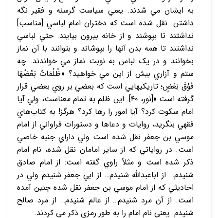
به ايشان مي ‏شدند. يعني سياست گرسنه و فقير نگه
داشتن. نقل شده است که دختران امام لباسي [مناسب]
نداشتند تا بپوشند و از خانه بيرون بيايند. حتي لباسي
نداشتند تا همه بدن آنها را بپوشاند و بتوانند با آن نماز
بخوانند و در يک لباس به نوبت نماز مي ‏خواندند. چه
ستم و آزاري بيش از اين مي‏ خواهيد؟ «ظُلُمَاتٌ بَعْضُهَا
فَوْقَ بَعْضٍ؛ تاريکي‏هايي است که بعضي بر روي بعضي قرار
گرفته است.»[نور، ۴۰]. اين ظلم به تمام معناست، ولي آيا
امام سکوت کرد؟ آيا امور را رها کرد؟ هرگز! به کتاب‌هاي
فقهي بنگريد، روايات و دعاها و دستورات فراواني از امام
موسي بن جعفر نقل شده است ولي داراي جنبه خاصي
است. در رواياتي که از ساير امامان نقل شده، نام امام
ذکر شده است و مثلاً راوي گفته است: از امام صادق
شنيدم… از اباعبدالله شنيدم… از ابي جعفر شنيدم ولي در
احاديثي که از امام موسي بن جعفر نقل شده چنين آمده
است. از آن مرد شنيدم… از عالم شنيدم… از مرد صالح
شنيدم. يعني نام امام را به طور رمزي ذکر مي‏ کردند.