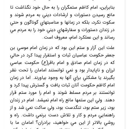
بنابراين، امام کاظم ستمگران را به حال خود نگذاشت تا
مانع رسيدن دستورات و ارشادات ديني به مردم شوند و
سکوت نکرد، بلکه در زمان‏ها و مناسبت‏هاي گوناگون و حتي
در زندان دستورات و سفارش‏هاي ديني خود را به مردم مي
‏رساند و اين عملکرد امام، معروف است.
علت اين آزار و ستم اين بود که در زمان امام موسي بن
جعفر حکومت عباسيان ثبات و استقرار پيدا کرد در حالي
که در زمان امام صادق و امام باقر(ع) حکومت عباسي
لرزان و ناپايدار بود و نمي‏ توانستند امامان را تحت نظر
بگيرند يا مشکلي براي آنها به وجود بياورند. اما در زمان
امام کاظم حکومت آنان ثبات يافت و گسترش پيدا کرد و
توانستند بر مردم مسلط شوند و امام را مورد ستم قرار
دهند. ولي اين ستم‏ها مانع راه امام نمي‏شد. امام در زندان
بود، زير ستم بود، تنگدست بود، ولي ساکت نمي‏ شد و از
راهنمايي مردم و کار و تلاش دست برنمي‏ داشت. راه و
روشي بالاتر از اين مي‏ خواهيد، برادران؟ امامان ما با