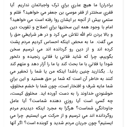
برادران! ما هيچ عذري براي ترک واجباتمان نداريم. آيا
فقري سخت‏تر از فقر موسي بن جعفر مي‏ خواهيد؟ ظلم و
ستمي بيش از آنچه بر ايشان روا رفته است مي ‏خواهيد؟
امام با وجود همه اين سختي‏ها براي اصلاح و تقويت دين
و بالا بردن نام الله تلاش مي ‏کرد و در هر شرايطي حق را
مي‏ گفت. ما به محض اينکه احساس کردیم مردم پشت
کرده ‏اند و از دين رو گردانده ‏اند مي ‏ترسيم سخن
بگوييم، چرا که شايد فلاني يا فلاني رنجيده و دلخور
شود! يا فلاني با ما بحث کند يا ما را آزار دهد و متهم کند
يا… بگذاريد چنين باشد! اينکه من يا شما را تحقير مي‏
کنند به خاطر آن است که شما بر حق هستيد و اين براي
شما مايه شرف و افتخار است، چون شما با خشم مخلوق،
خوشنودي خداوند را به دست آورده ‏ايد. مخلوق کيست،
چه کسي است آيا روزي‏ دهنده شماست؟ آيا عامل
جاودانگي شماست؟ هرگز! به مجرد اينکه ديديدم مردم
روگردانده‏ اند مي ‏ترسيم و از حرکت مي ‏ايستيم. چرا مي
‏ايستيم؟ چون جريان مردم شديد و کوبنده است؟ اگر آنها