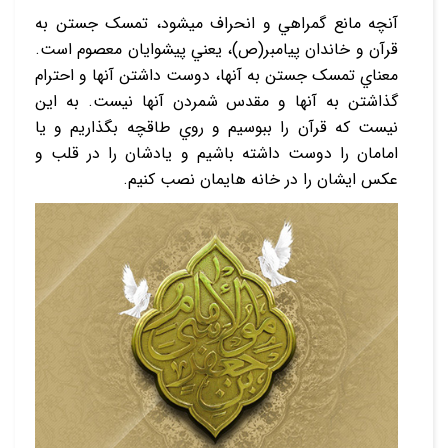
آنچه مانع گمراهي و انحراف مي‏شود، تمسک جستن به
قرآن و خاندان پيامبر(ص)، يعني پيشوايان معصوم است.
معناي تمسک جستن به آنها، دوست داشتن آنها و احترام
گذاشتن به آنها و مقدس شمردن آنها نيست. به اين
نيست که قرآن را ببوسيم و روي طاقچه بگذاريم و يا
امامان را دوست داشته‏ باشيم و يادشان را در قلب و
عکس ايشان را در خانه‏ هايمان نصب کنيم.