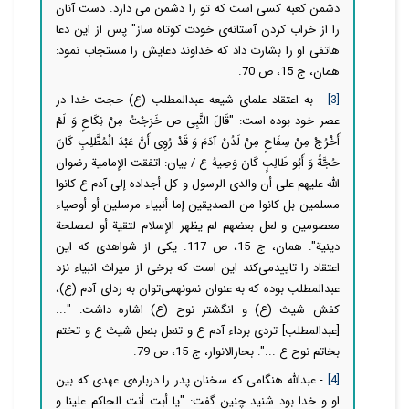
دشمن کعبه کسى است که تو را دشمن مى دارد. دست آنان
را از خراب کردن آستانه‌ی خودت کوتاه ساز" پس از این دعا
هاتفی او را بشارت داد که خداوند دعایش را مستجاب نمود:
همان، ج 15، ص 70.
[3]
- به اعتقاد علمای شیعه عبدالمطلب (ع) حجت خدا در
عصر خود بوده است: "قَالَ النَّبِی ص‏ خَرَجْتُ مِنْ نِكَاحٍ وَ لَمْ
أَخْرُجْ مِنْ سِفَاحٍ مِنْ لَدُنْ آدَمَ وَ قَدْ رُوِی أَنَّ عَبْدَ الْمُطَّلِبِ كَانَ
حُجَّةً وَ أَبُو طَالِبٍ‏ كَانَ وَصِیهُ ع‏ / بیان: اتفقت الإمامیة رضوان
الله علیهم على أن والدی الرسول و كل أجداده إلى آدم ع كانوا
مسلمین بل كانوا من الصدیقین إما أنبیاء مرسلین أو أوصیاء
معصومین و لعل بعضهم لم یظهر الإسلام لتقیة أو لمصلحة
دینیة": همان، ج 15، ص 117. یکی از شواهدی که این
اعتقاد را تاییدمی‌کند این است که برخی از میراث انبیاء نزد
عبدالمطلب بوده که به عنوان نمونهمی‌توان به ردای آدم (ع)،
کفش شیث (ع) و انگشتر نوح (ع) اشاره داشت: "...
[عبدالمطلب] تردى برداء آدم ع و تنعل بنعل شیث ع و تختم
بخاتم نوح ع‏ ...": بحارالانوار، ج 15، ص 79.
[4]
- عبدالله هنگامی که سخنان پدر را درباره‌ی عهدی که بین
او و خدا بود شنید چنین گفت: "یا أبت أنت الحاكم علینا و