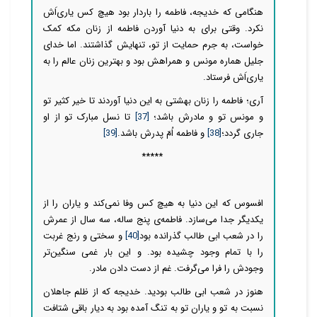
هنگامی که خدیجه، فاطمه را باردار بود هیچ کس یار‌ی‌اَش
نکرد. وقتی برای به دنیا آوردن فاطمه از زنان مکه کمک
خواست، به جرم حمایت از تو، تنهایش گذاشتند. اما خدای
جلیل هماره مونس و همراهش بود و بهترین زنان عالم را به
یاری‌اَش فرستاد.
آری؛ فاطمه را زنان بهشتی به این دنیا آوردند تا خیر کثیر تو
و مونس تو و مادرش باشد؛
[37]
تا نسل مبارک تو از او
جاری گردد؛
[38]
و فاطمه اُمّ پدرش باشد.
[39]
*****
افسوس که این دنیا به هیچ کس وفا نمی‌کند و یاران را از
یکدیگر جدا می‌سازد. فاطمه‌ی پنج ساله، سه سال از عمرش
را در شعب ابی طالب گذرانده بود
[40]
و سختی و رنج غربت
را با تمام وجود چشیده بود. و این بار غمی سنگین‌تر
وجودش را فرا می‌گرفت. غم از دست دادن مادر.
هنوز در شعب ابی طالب بودید. خدیجه که از ظلم جاهلان
نسبت به تو و یاران تو به تنگ آمده بود به دیار باقی شتافت