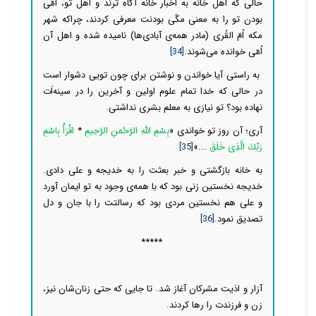
حالی که اهل خانه به اخبار خانه آگاه ترند و اهل تو، امّی
بودن تو را به معنی مکّی بودنت معرفی کردند، چراکه شهر
مکه اُمّ القُری (مادر همه‌ی آبادی‌ها) نامیده شده و اهل آن
اُمّی خوانده می‌شوند.
[34]
به راستی آیا خواندن و نوشتن برای چون تویی دشوار است
در حالی که خدا تمام علوم اولین و آخرین را در سینه‌اَت
نهاده بود؟ تو نیازی به معلم بشری نداشتی.
آری؛ آن روز تو خواندی «
بِسْمِ اللَّهِ الرَّحْمَنِ الرَّحِیمِ
*
اقْرَأْ بِاسْمِ
رَبِّكَ الَّذِی خَلَقَ
...»
[35]
به خانه بازگشتی و خبر بعثت را به خدیجه و علی دادی.
خدیجه نخستین زنی بود که با همه‌ی وجود به تو ایمان آورد
و علی هم نخستین مردی بود که رسالتت را با جان و دل
تصدیق نمود.
[36]
*****
آزار و اذیت مشرکان آغاز شد. تا جایی که حتی زنان‌شان نیز،
زن و فرزندت را رها کردند.