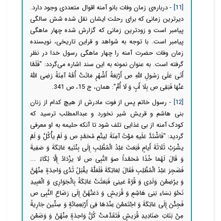
[11]
- درباره‌ی زمان وفات بانو آمنه اقوال متعددی وجود دارد.
دیرترین زمانی که برای رحلت ایشان نقل شده شش سالگی
پیامبر است و زودترین زمانی که گزارش شده چهار ماهگی
پیامبر است. با توجه به شواهد و قراین تاریخی، نویسنده
زمان وفات حضرت آمنه را چهار ماهگی رسول خدا در نظر
گرفته است. به عنوان نمونه به این سند اشاره می‌گردد: "فَلَمَّا
أَتَى عَلَى رَسُولِ اللَّهِ ص أَرْبَعَةُ أَشْهُرٍ مَاتَتْ أُمُّهُ آمِنَةُ رَضِی اللَّهُ
عَنْهَا فَبَقِی ص بِلَا أَبٍ وَ لَا أُمٍّ": همان، ج 15، ص 341.
[12]
- رسول خاتم پس از فوت مادرش از هیچ کدام از زنان
بنی هاشم و قریش شیر نخورد و عبدالمطلب ترسید که
کودک آمنه از بی غذایی تلف شود تا آنکه حلیمه به او معرفی
گردید: "فَاشْتَدَّ عَلَیهِ‏ مَوْتُ آمِنَةَ لِیتْمِ مُحَمَّدٍ ص وَ لَمْ یأْكُلْ وَ لَمْ
یشْرَبْ ثَلَاثَةَ أَیامٍ فَبَعَثَ عَبْدُ الْمُطَّلِبِ إِلَى بِنْتَیهِ عَاتِكَةَ وَ صَفِیةَ
وَ قَالَ لَهُمَا خُذَا مُحَمَّداً ص‏وَ النَّبِی ص لَا یزْدَادُ إِلَّا بُكَاءً ...
فَضَجِرَ عَبْدُ الْمُطَّلِبِ‏ فَقَالَ لِعَاتِكَةَ فَلَعَلَّهُ یقْبَلُ ثَدْی وَاحِدَةٍ مِنْهُنَّ
وَ یرْضِعْنَ وَلَدِی وَ قُرَّةَ عَینِی فَبَعَثَتْ عَاتِكَةُ بِالْجَوَارِی وَ الْعَبِیدِ
نَحْوَ نِسَاءِ بَنِی هَاشِمٍ وَ قُرَیشٍ وَ دَعَتْهُنَّ إِلَى رَضَاعِ النَّبِی ص
فَجِئْنَ إِلَى عَاتِكَةَ وَ اجْتَمَعْنَ عِنْدَهَا فِی أَرْبَعِمِائَةٍ وَ سِتِّینَ جَارِیةً
مِنْ بَنَاتِ صَنَادِیدِ قُرَیشٍ‏ فَتَقَدَّمَتْ كُلُّ وَاحِدَةٍ مِنْهُنَّ وَ وَضَعْنَ