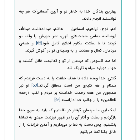
بهترین بندگان خدا به خاطر تو و آیین آسمانی‌اَت هر چه
توانستند انجام دادند.
آدم، نوح، ابراهیم، اسماعیل ... هاشم، عبدالمطلب، عبدالله،
ابوطالب، تمامی حجت‌های الهی، عمر خویش را وقف تو
کردند تا با بعثتت مکارم اخلاق کامل شود
[62]
و همه‌ی
مردمان، کمال و سعادت را به وسیله‌ی تو در آغوش گیرند.
اما صد افسوس که مردمان از تو و تعالیمت غافل گشتند و
جهان دوباره سیاه و تاریک شد.
گفتی: خدا وعده داده تا هدف خلقت را به دست فرزندم که
همنام و هم کنیه‌ی من است محقق گرداند.
[63]
او نیز
همچون من همه رحمت خداست بر مردم و لقب «رحمه
للعالمین» را از جانب خدا داراست.
[64]
اینک این ما مردمان گرفتار در ظلمتیم که باید به سوی خدا
بازگردیم و بعثت و آثار آن را در ظهور فرزندت مهدی به تماشا
بنشینیم. پس دست به دعا بر می‌داریم و آمدن فرزندت را از
خالق یکتا تمنا می‌کنیم: