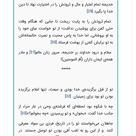
خدیجه تمام اعتبار و مال و ثروتش را در اختیارت نهاد تا دین
خدا پا بگیرد.
[29]
تمام ثروتش را به پایت ریخت تا جایی که هنگام وفات
حتی کفن برای پوشیدن نداشت؛ از تو خواست عبای خود را
به او بپوشانی، اما خدا به پاس محبت و نصرت خالصانه‌اش
به تو برایش کفنی از بهشت فرستاد.
[30]
سلام و درود خداوند بر خدیجه، سرور زنان عالم
[31]
و مادر
همه‌ی ایمان داران (اُمّ المومنین)!
*****
تو از قبل برگزیده‌ی خدا بودی و مبعث، تنها اعلام برگزیده
بودن تو بود برای زمینیان.
[32]
چه با شکوه بود لحظه‌ای که فرشته‌ی وحی در غار حراء از
جانب خدا گفت: «بخوان» و تو پرسیدی: «چه بخوانم؟»
[33]
جاهلان می‌خواستند تو را در تاریخ، فردی بی سواد معرفی
کنند. و از این رو به لقب اُمّی بودن تو توسل جستند. در