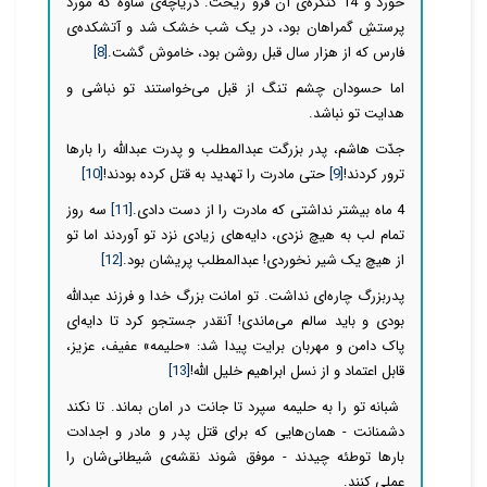
خورد و 14 کنگره‌ی آن فرو ریخت. دریاچه‌ی ساوه که مورد
پرستشِ گمراهان بود، در یک شب خشک شد و آتشکده‌ی
فارس که از هزار سال قبل روشن بود، خاموش گشت.
[8]
اما حسودان چشم تنگ از قبل می‌خواستند تو نباشی و
هدایت تو نباشد.
جدّت هاشم، پدر بزرگت عبدالمطلب و پدرت عبدالله را بارها
ترور کردند!
[9]
حتی مادرت را تهدید به قتل کرده بودند!
[10]
4 ماه بیشتر نداشتی که مادرت را از دست دادی.
[11]
سه روز
تمام لب به هیچ نزدی، دایه‌های زیادی نزد تو آوردند اما تو
از هیچ یک شیر نخوردی! عبدالمطلب پریشان بود.
[12]
پدربزرگ چاره‌ای نداشت. تو امانت بزرگ خدا و فرزند عبدالله
بودی و باید سالم می‌ماندی! آنقدر جستجو کرد تا دایه‌ای
پاک دامن و مهربان برایت پیدا شد: «حلیمه» عفیف، عزیز،
قابل اعتماد و از نسل ابراهیم خلیل الله!
[13]
شبانه تو را به حلیمه سپرد تا جانت در امان بماند. تا نکند
دشمنانت - همان‌هایی که برای قتل پدر و مادر و اجدادت
بارها توطئه چیدند - موفق شوند نقشه‌ی شیطانی‌شان را
عملی کنند.