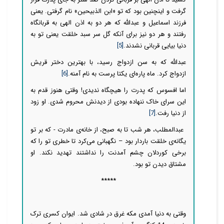
گرفت و اینچنین بود که تو «ابن الذبیحین» نام گرفتی. یعنی
فرزند اسماعیل و عبدالله که هر دو به اذن الهی به قربانگاه
رفتند و هر دو نیز برای آنکه گل سر سبد خلقت یعنی تو به
دنیا بیایی قربانی نشدند.
[5]
عبدالله که به سن ازدواج رسید، با بهترین دختر قریش
ازدواج کرد. ماه پاره‌ای یکتا پرست به نام آمنه.
[6]
اما افسوس که پدرت را هیچگاه ندیدی! وقتی هنوز قدم به
این سرای خاک ننهاده بودی از دیدنش محروم شدی. او زود
از دنیا رفت.
[7]
عبدالمطلب، هر شب تا به صبح، از خانه‌ی مادرت - که بر تو
یگانه‌ی خلقت باردار بود – نگهبانی می‌کرد تا خطری تو را که
برخی کوردلان چشم آمدنت را نداشتند تهدید نکند. او
مشتاق دیدن تو بود.
*****
وقتی به دنیا آمدی مکه غرق در شادی شد. ایوان کسری ترک