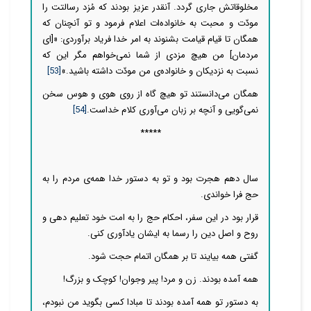
مخلوقاتش جاری گردد. آنقدر عزیز بودند که مُزد رسالتت را
مودّت و محبت به خانواده‌ات اعلام فرمود و تو آنچنان که
همگان تا قیام قیامت بشنوند به امر خدا فریاد برآوردی: «[ای
مردمان] من هیچ مزدی از شما نمی‌خواهم مگر این که
نسبت به نزدیکان و خانواده‌ی من مودّت داشته باشید.»
[53]
همگان می‌دانستند تو هیچ گاه از روی هوی و هوس سخن
نمی‌گویی و آنچه بر زبان می‌آوری کلام خداست.
[54]
*****
سال دهم هجرت بود و تو به دستور خدا همه‌ی مردم را به
حج فرا خواندی.
قرار بود در این سفر، احکام حج را به امت خود تعلیم دهی و
روح و اصل دین را رسما به ایشان یادآوری کنی.
گفتی همه بیایند تا بر همگان اتمام حجت شود.
همه آمده بودند. زن و مرد! پیر وجوان! کوچک و بزرگ!
به دستور تو همه آمده بودند تا مبادا کسی بگوید من نبودم،