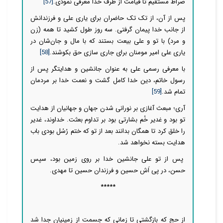
صراط مستقیم تا قیامت از طرف خدا معرفی نمودی.
[57]
پس از آن، از تک تک حاضران برای یاری علی و فرزندانش
از جانب خدا پیمان گرفتی. سه روز طول کشید تا همه (زن
و مرد) با تو و علی بیعت بستند که با مال و جان‌شان در
یاری علی امیر مومنان برای جاری سازی حق بکوشند.
[58]
با معرفی رسمی علی به عنوان جانشین و هدایتگر پس از
رسول خاتم، دین خدا کامل گشت و نعمت خدا بر مردمان
تمام شد.
[59]
آری؛ مبعث آغازی بر نورانی شدن جهان و جهانیان از هدایت
تو بود و غدیر خُم بشارتی بود بر تداوم بعثت. خداوند، غدیر
را خلق کرد تا همگان بدانند بعد از تو که ختم رُسُل بودی باب
هدایت بسته نخواهد شد.
پس از تو علی جانشین خدا بر روی زمین بود، سپس
حسن، در پی اَش حسین و فرزندان حسین تا مهدی.
*****
از حج که بازگشتی تا زمانی که جسمت از زمینیان جدا شد