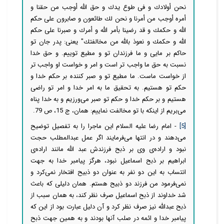
نحن أولادك و فی طوع یدك و حق الله أوجب من حقنا و
أمره أوجب من أمرنا و نحن لك طائعون و صابرون على حكم
الله و حكمك و قد رضینا بأمر الله و أمرك و صبرنا على حكم
الله و حكمك و نعوذ بالله من مخالفتك" یعنی: پدر جان تو
حاکم بر مایی و ما فرزندان تو و مطیع توییم. و حق خدا
نسبت به حق ما واجب تر است و امر و خواست او واجب تر
از خواست ماست. ما مطیع تو و صبر کننده بر حکم خدا و
حکم تو هستیم. به تحقیق ما به امر خدا و امر تو راضی
هستیم و بر حکم خدا و حکم تو صبر می‌ورزیم و به خدا پناه
می‌بریم از اینکه با تو مخالفت نماییم: همان، ج 15، ص 79.
[5]
- امام رضا علیه السلام این ماجرا را به تفصیل توضیح
می‌دهند و در انتها می‌فرمایند اگر عمل عبدالمطلب حجت
نبود و اراده‌ی وى بر ذبح فرزندش عبد اللَّه مانند اراده‌ی
ابراهیم بر ذبح اسماعیل نبود، هرگز پیامبر خدا به جهت
انتساب به این دو نفر به عنوان دو ذبیح افتخار نمى‏‌کرد و
نمی‌فرمود من فرزند دو ذبیح هستم. همان دلیلی که باعث
شد خداوند از ذبح اسماعیل صرف نظر کند، به همان سبب از
ذبح عبداللَّه نیز صرف نظر کرد و آن دلیل عبارت بود از این که
پیامبر خدا و ائمه در صلب آنها بودند و به همین جهت ذبح