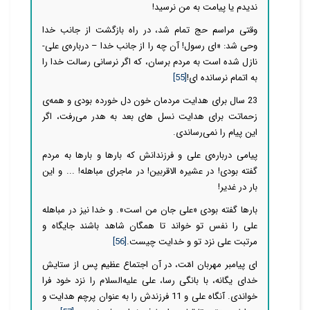
ندیدم یا پیامت به من نرسید!
وقتی مراسم حج تمام شد، در راه بازگشت از جانب خدا
وحی شد: «ای رسول! آن چه را از جانب خدا – درباره‌ی علی-
نازل شده است به مردم برسان، که اگر نرسانی رسالت خدا را
به اتمام نرسانده ای!
[55]
23 سال برای هدایت مردمان خون دل خورده بودی و همه‌ی
زحماتت برای هدایت نسل های بعد به هدر می‌رفت، اگر
این پیام را نمی‌رساندی.
پیامی درباره‌ی علی و فرزندانش که بارها و بارها به مردم
گفته بودی! در عشیره الاقربین! در ماجرای مباهله! ... و این
بار در غدیر!
بارها گفته بودی «علی جان من است». و خدا نیز در مباهله
علی را نفس تو خواند تا همگان شاهد باشند جایگاه و
مرتبت علی نزد تو و خدایت چیست.
[56]
ای پیامبر مهربان امّت، در آن اجتماع عظیم پس از ستایش
خداى یگانه، با بانگی رسا، على علیه‌السلام را
نزد خود فرا
خواندی. آنگاه علی و 11 فرزندش را به عنوان پرچم هدایت و