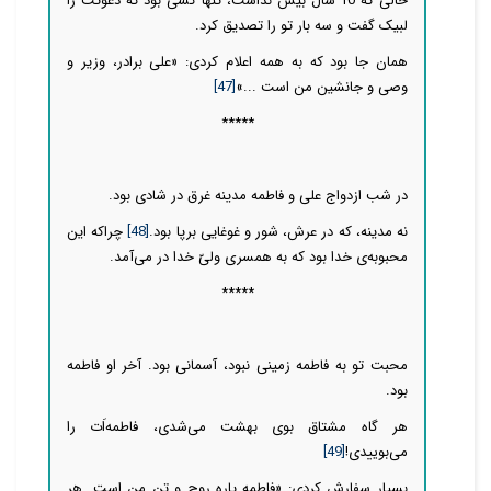
حالی که 10 سال بیش نداشت، تنها کسی بود که دعوتت را
لبیک گفت و سه بار تو را تصدیق کرد.
همان جا بود که به همه اعلام کردی: «علی برادر، وزیر و
وصی و جانشین من است ...»
[47]
*****
در شب ازدواج‌ علی و فاطمه مدینه غرق در شادی بود.
نه مدینه، که در عرش، شور و غوغایی برپا بود.
[48]
چراکه این
محبوبه‌ی خدا بود که به همسری ولیّ خدا در می‌آمد.
*****
محبت تو به فاطمه زمینی نبود، آسمانی بود. آخر او فاطمه
بود.
هر گاه مشتاق بوی بهشت می‌شدی، فاطمه‌اَت را
می‌بوییدی!
[49]
بسیار سفارش کردی: «فاطمه پاره روح و تن من است. هر