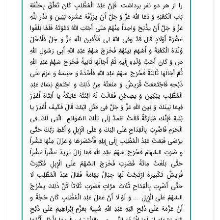
را از هر دو نفر برداشت: فَإِنَّ عَبْدَ الْمُطَّلِبِ كَانَ تَعَلَّقَ بِحَلْقَةِ
بَابِ الْكَعْبَةِ وَ دَعَا اللَّهَ عَزَّ وَ جَلَّ أَنْ یرْزُقَهُ عَشَرَةَ بَنِینَ وَ نَذَرَ لِلَّهِ
عَزَّ وَ جَلَّ أَنْ یذْبَحَ وَاحِداً مِنْهُمْ مَتَى أَجَابَ اللَّهُ دَعْوَتَهُ فَلَمَّا بَلَغُوا
عَشْرَةَ أَوْلَادٍ قَالَ قَدْ وَفَى اللَّهُ لِی فَلَأَفِینَ‏ لِلَّهِ عَزَّ وَ جَلَّ فَأَدْخَلَ
وُلْدَهُ الْكَعْبَةَ وَ أَسْهَمَ بَینَهُمْ فَخَرَجَ سَهْمُ عَبْدِ اللَّهِ أَبِی رَسُولِ اللَّهِ
ص وَ كَانَ أَحَبَّ وُلْدِهِ إِلَیهِ ثُمَّ أَجَالَهَا ثَانِیةً فَخَرَجَ سَهْمُ عَبْدِ اللَّهِ
ثُمَّ أَجَالَهَا ثَالِثَةً فَخَرَجَ سَهْمُ عَبْدِ اللَّهِ فَأَخَذَهُ وَ حَبَسَهُ وَ عَزَمَ عَلَى
ذَبْحِهِ فَاجْتَمَعَتْ قُرَیشٌ وَ مَنَعَتْهُ مِنْ ذَلِكَ وَ اجْتَمَعَ نِسَاءُ عَبْدِ
الْمُطَّلِبِ یبْكِینَ وَ یصِحْنَ فَقَالَتْ لَهُ ابْنَتُهُ عَاتِكَةُ یا أَبَتَاهْ أَعْذِرْ
فِیمَا بَینَكَ وَ بَینَ اللَّهِ عَزَّ وَ جَلَّ فِی قَتْلِ ابْنِكَ‏ قَالَ فَكَیفَ أُعْذِرُ یا
بُنَیةِ فَإِنَّكِ مُبَارَكَةٌ قَالَتْ اعْمِدْ إِلَى تِلْكَ السَّوَائِمِ‏ الَّتِی لَكَ فِی
الْحَرَمِ فَاضْرِبْ بِالْقِدَاحِ عَلَى ابْنِكَ وَ عَلَى الْإِبِلِ وَ أَعْطِ رَبَّكَ حَتَّى
یرْضَى فَبَعَثَ عَبْدُ الْمُطَّلِبِ إِلَى إِبِلِهِ فَأَحْضَرَهَا وَ عَزَلَ مِنْهَا عَشْراً
وَ ضَرَبَ السِّهَامَ‏ فَخَرَجَ سَهْمُ عَبْدِ اللَّهِ فَمَا زَالَ یزِیدُ عَشْراً عَشْراً
حَتَّى بَلَغَتْ مِائَةً فَضَرَبَ فَخَرَجَ السَّهْمُ عَلَى الْإِبِلِ فَكَبَّرَتْ
قُرَیشٌ تَكْبِیرَةً ارْتَجَّتْ‏ لَهَا جِبَالُ تِهَامَةَ فَقَالَ عَبْدُ الْمُطَّلِبِ لَا
حَتَّى أَضْرِبَ بِالْقِدَاحِ ثَلَاثَ مَرَّاتٍ فَضَرَبَ ثَلَاثاً كُلَّ ذَلِكَ یخْرُجُ
السَّهْمُ عَلَى الْإِبِلِ ...
وَ لَوْ لَا أَنَّ عَمَلَ عَبْدِ الْمُطَّلِبِ‏ كَانَ حُجَّةً و
أَنَّ عَزْمَهُ عَلَى ذَبْحِ ابْنِهِ عَبْدِ اللَّهِ شَبِیهٌ بِعَزْمِ إِبْرَاهِیمَ عَلَى ذَبْحِ