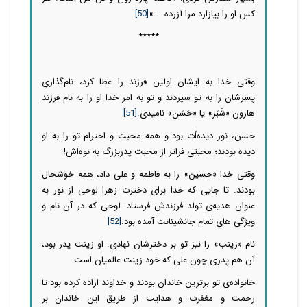
کس او را بیازارد مرا آزرده ...»
[50]
*****
وقتی خدا به ایشان اولین فرزند را عطا کرد، نام‌گذاریِ
پسرشان را به تو سپردند و تو به امر خدا او را به نام فرزند
هارون «شَبَر» یا «حَسَن» نامیدی.
[51]
حسن، نور دیده‌اَت بود و همه محبت و احترام تو را به او
دیده بودند؛ محبتی فراتر از محبت پدربزرگ به نوه‌اَش!
وقتی خدا «حسین» را به فاطمه و علی داد، همه خوشحال
بودند. تا جایی که خدا برای دخترت زهرا لوحی از نور به
عنوان هدیه‌ی تولد فرزندش فرستاد. لوحی که در آن نام و
ویژگی های تمام جانشینانت آمده بود.
[52]
نام «زینب» را نیز تو بر دخترشان نهادی. او زینت پدر بود،
آن هم پدری چون علی که خود زینت عالمیان است.
خانواده‌ی تو برترین خاندان بودند و خداوند اراده کرده بود تا
رحمت و مغفرت و هدایت از طریق این خاندان بر