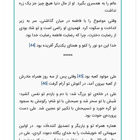
عالم را به همسری بگیرد. او از مال دنیا هیچ چیز جز یک زره
نداشت.
وقتی موضوع را با فاطمه در میان گذاشتی، سر به زیر
انداخت و سکوت کرد. فهمیدی او راضی است و تو شاد بودی
از رضایت دخترت، چرا که رضایت فاطمه رضایت خدا بود.
خدا این دو نور را کفو و همتای یکدیگر آفریده بود.
[44]
*****
علی مولود کعبه بود.
[45]
وقتی پس از سه روز همراه مادرش
از کعبه بیرون آمد، در آغوش تو آرام گرفت.
[46]
علی در خانه‌ی تو بزرگ شد؛ با دم و بازدم تو نفس کشید؛
شَبش با تو سحر شد و صبحش با تو شام؛ رکوعش به سجود
تو گره خورد و تسبیحش با تکبیر تو عجین شد. علی دست
پرورده‌ی خودت بود.
هماره همراه تو و یاریگر و تصدیق کننده‌اَت بود. در اولین
میهمانی که خویشانت را به خدای یگانه دعوت کردی، علی در