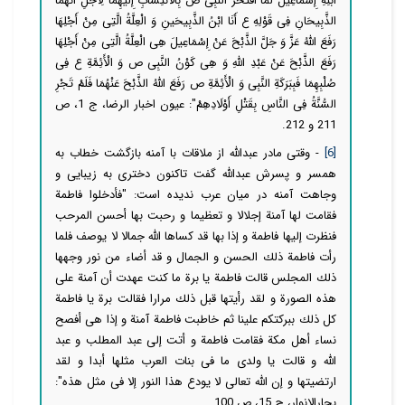
ابْنِهِ إِسْمَاعِیلَ‏ لَمَا افْتَخَرَ النَّبِی ص بِالانْتِسَابِ إِلَیهِمَا لِأَجْلِ أَنَّهُمَا
الذَّبِیحَانِ فِی قَوْلِهِ ع أَنَا ابْنُ الذَّبِیحَینِ وَ الْعِلَّةُ الَّتِی مِنْ أَجْلِهَا
رَفَعَ اللَّهُ عَزَّ وَ جَلَّ الذَّبْحَ عَنْ إِسْمَاعِیلَ هِی الْعِلَّةُ الَّتِی مِنْ أَجْلِهَا
رَفَعَ الذَّبْحَ عَنْ عَبْدِ اللَّهِ وَ هِی كَوْنُ النَّبِی ص وَ الْأَئِمَّةِ ع فِی
صُلْبِهِمَا فَبِبَرَكَةِ النَّبِی وَ الْأَئِمَّةِ ص رَفَعَ اللَّهُ الذَّبْحَ عَنْهُمَا فَلَمْ تَجْرِ
السُّنَّةُ فِی النَّاسِ بِقَتْلِ أَوْلَادِهِمْ": عیون اخبار الرضا، ج 1، ص
211 و 212.
[6]
- وقتی مادر عبدالله از ملاقات با آمنه بازگشت خطاب به
همسر و پسرش عبدالله گفت تاکنون دختری به زیبایی و
وجاهت آمنه در میان عرب ندیده است: "فأدخلوا فاطمة
فقامت لها آمنة إجلالا و تعظیما و رحبت بها أحسن‏ المرحب
فنظرت إلیها فاطمة و إذا بها قد كساها الله جمالا لا یوصف‏ فلما
رأت فاطمة ذلك الحسن و الجمال و قد أضاء من نور وجهها
ذلك المجلس قالت فاطمة یا برة ما كنت عهدت أن آمنة على
هذه الصورة و لقد رأیتها قبل ذلك مرارا فقالت برة یا فاطمة
كل ذلك ببركتكم علینا ثم خاطبت‏ فاطمة آمنة و إذا هی أفصح
نساء أهل مكة فقامت فاطمة و أتت إلى عبد المطلب و عبد
الله و قالت یا ولدی ما فی بنات العرب مثلها أبدا و لقد
ارتضیتها و إن الله تعالى لا یودع هذا النور إلا فی مثل هذه":
بحارالانوار، ج 15، ص 100.