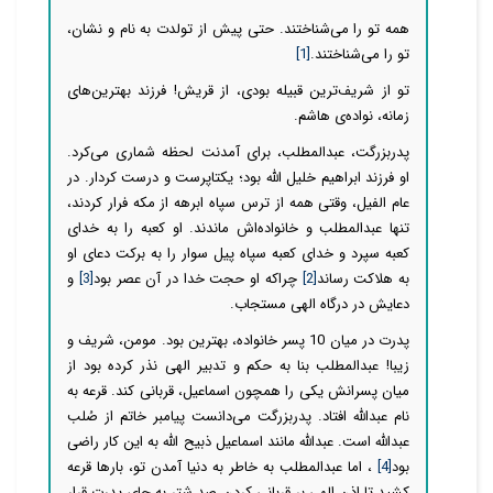
همه تو را می‌شناختند. حتی پیش از تولدت به نام و نشان،
تو را می‌شناختند.
[1]
تو از شریف‌ترین قبیله بودی، از قریش! فرزند بهترین‌های
زمانه، نواده‌ی هاشم.
پدربزرگت، عبدالمطلب، برای آمدنت لحظه شماری می‌کرد.
او فرزند ابراهیم خلیل الله بود؛ یکتاپرست و درست کردار. در
عام الفیل، وقتی همه از ترس سپاه ابرهه از مکه فرار کردند،
تنها عبدالمطلب و خانواده‌اش ماندند. او کعبه را به خدای
کعبه سپرد و خدای کعبه سپاه پیل سوار را به برکت دعای او
به هلاکت رساند
[2]
چراکه او حجت خدا در آن عصر بود
[3]
و
دعایش در درگاه الهی مستجاب.
پدرت در میان 10 پسر خانواده، بهترین بود. مومن، شریف و
زیبا! عبدالمطلب بنا به حکم و تدبیر الهی نذر کرده بود از
میان پسرانش یکی را همچون اسماعیل، قربانی کند. قرعه به
نام عبدالله افتاد. پدربزرگت می‌دانست پیامبر خاتم از صُلب
عبدالله است. عبدالله مانند اسماعیل ذبیح الله به این کار راضی
بود
[4]
، اما عبدالمطلب به خاطر به دنیا آمدن تو، بارها قرعه
کشید تا اذن الهی بر قربانی کردن صد شتر به جای پدرت قرار