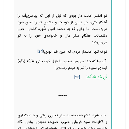
تو آنقدر امانت دار بودی که قبل از این که پیامبری‌اَت را
آشکار کنی، هر کسی از دوست و دشمن تو را امین خود
می‌دانست، تا جایی که به محمد امین شُهره گشتی. حتی
دشمنانت هنگام سفر مال و خانواده‌ی خود را به تو
می‌سپردند.
تو نه تنها امانتدار مردم، که امین خدا بودی!
[24]
آن جا که خدا سوره‌ی توحید را نازل کرد، حتی «قُلْ» (بگو)
ابتدای سوره را نیز به مردم رساندی!
قُلْ هُوَ اللهُ أَحَدٌ
...
[25]
*****
با مِیسَره، غلام خدیجه، به سفر تجاری رفتی و با امانتداری
و ذکاوتت سود فراوان نصیب خدیجه نمودی. وقتی نگاه
خدیجه دختر خویلد به تو افتاد، بلافاصله تو را شناخت. تو