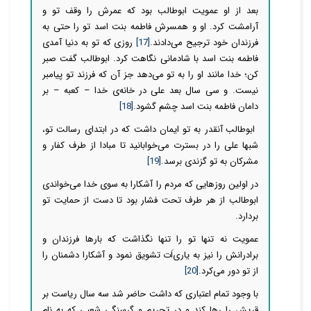
بعد از او عمویت ابوطالب بود که عمرش را وقف تو و
آرامشت کرد. او و همسرش فاطمه بنت اسد تو را حتی به
فرزندان خود ترجیح می‌دادند.
[17]
روزی که تو به دنیا آمدی
فاطمه بنت اسد با شادمانی نگاهت کرد. ابوطالب گفت صبر
کن؛ خدا مانند او را به تو می‌دهد جز آن که فرزند تو پیامبر
نیست. و سی سال بعد علی در خانه‌ی خدا – کعبه – بر
دامان فاطمه بنت اسد چشم گشود.
[18]
ابوطالب آنقدر به تو ایمان داشت که در ابتدای رسالت تو،
شبها علی را در بسترت می‌خوابانید تا مبادا از طرف کفار و
مشرکان به تو گزندی برسد.
[19]
در اولین روزهایی که مردم را آشکارا به سوی خدا می‌خواندی
ابوطالب از هر طرف تحت فشار بود تا دست از حمایت تو
بردارد.
عمویت نه تنها تو را تنها نگذاشت که بارها فرزندان و
برادرانش را نیز به یاری‌اَت تشویق نمود و آشکارا دشمنان را
از تو دور می‌کرد.
[20]
با وجود تمام اعتباری که داشت حاضر شد سه سال ریاست بر
قریش را رها کند و در تحریم و گرسنگیِ شِعبی که به نام