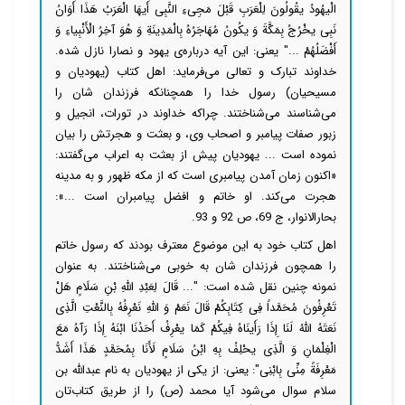
الْیهُودُ یقُولُونَ لِلْعَرَبِ قَبْلَ مَجِی‏ءِ النَّبِی أَیهَا الْعَرَبُ هَذَا أَوَانُ
نَبِی یخْرُجُ بِمَكَّةَ وَ یكُونُ مُهَاجَرُهُ بِالْمَدِینَةِ وَ هُوَ آخِرُ الْأَنْبِیاءِ وَ
أَفْضَلُهُمْ ...‏" یعنی: این آیه درباره‌ی یهود و نصارا نازل شده.
خداوند تبارک و تعالی می‌فرماید: اهل کتاب (یهودیان و
مسیحیان) رسول خدا را همچنانکه فرزندان شان را
می‌شناسند می‌شناختند. چراکه خداوند در تورات، انجیل و
زبور صفات پیامبر و اصحاب وی، و بعثت و هجرتش را بیان
نموده است ... یهودیان پیش از بعثت به اعراب می‌گفتند:
«اکنون زمان آمدن پیامبری است که از مکه ظهور و به مدینه
هجرت می‌کند. او خاتم و افضل پیامبران است ...»:
بحارالانوار، ج 69، ص 92 و 93.
اهل کتاب خود به این موضوع معترف بودند که رسول خاتم
را همچون فرزندان شان به خوبی می‌شناختند. به عنوان
نمونه چنین نقل شده است: "... قَالَ لِعَبْدِ اللَّهِ بْنِ سَلَامٍ هَلْ
تَعْرِفُونَ مُحَمَّداً فِی كِتَابِكُمْ قَالَ نَعَمْ وَ اللَّهِ نَعْرِفُهُ بِالنَّعْتِ الَّذِی
نَعَتَهُ اللَّهُ لَنَا إِذَا رَأَینَاهُ فِیكُمْ كَمَا یعْرِفُ أَحَدُنَا ابْنَهُ إِذَا رَآهُ مَعَ
الْغِلْمَانِ وَ الَّذِی یحْلِفُ بِهِ ابْنُ سَلَامٍ لَأَنَا بِمُحَمَّدٍ هَذَا أَشَدُّ
مَعْرِفَةً مِنِّی بِابْنِی": یعنی: از یکی از یهودیان به نام عبدالله بن
سلام سوال می‌شود آیا محمد (ص) را از طریق کتاب‌تان