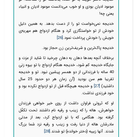
موعود ادیان بودی و او خوب می‌دانست موعود ادیان و انبیاء
یعنی چه!
خدیجه نمی‌خواست تو را از دست بدهد. به همین دلیل
خودش از تو خواستگاری کرد و هنگام ازدواج هم مهریه‌ی
خویش را خودش پرداخت نمود.
[26]
خدیجه پاک‌ترین و شریف‌ترین زن حجاز بود.
برخلاف آنچه بعدها دهان به دهان چرخید تا شاید از عزت و
جایگاه خدیجه کم شود، خدیجه هنگام ازدواج با تو بیوه زنی
40 ساله با فرزندانی از دو همسر پیشین نبود. تو و خدیجه
تقریبا هم سن بودید (آن زمان هر دو حدود 25 سال
داشتید)
[27]
و خدیجه هیچگاه قبل از تو ازدواج نکرده بود و
خود فرزندی نداشت.
او که ثروتی فراوان داشت از روی خیر خواهی فرزندان
خواهرش، هاله را که زینب و رقیه نام داشتند تحت تکفّل
گرفته بود. هنگامی که با تو ازدواج کرد، بعد از مدتی
مادرشان هاله از دنیا رفت و زینب و رقیه نزد شما بزرگ
شدند. آنها رَبیبه (دختر خوانده) تو شدند.
[28]