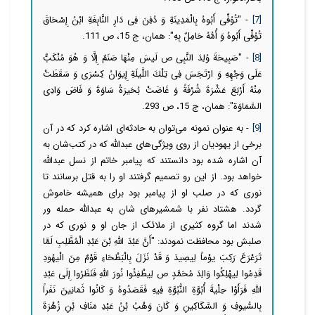
[7]
- "تُوُفِّی أَبُوهُ بِالْمَدِینَةِ وَ دُفِنَ فِی دَارِ النَّابِغَةِ ابْنُ إِسْحَاقَ
تُوُفِّی أَبُوهُ وَ أُمُّهُ حَامِلٌ بِهِ": همان، ج 15، ص 111.
[8]
- "صَبِیحَةَ وُلِدَ النَّبِی ص لَیسَ مِنْهَا صَنَمٌ إِلَّا وَ هُوَ مُنْكَبٌّ
عَلَى وَجْهِهِ وَ ارْتَجَسَ فِی تِلْكَ اللَّیلَةِ إِیوَانُ كِسْرَى وَ سَقَطَتْ
مِنْهُ أَرْبَعَ عَشْرَةَ شُرْفَةً وَ غَاضَتْ بُحَیرَةُ سَاوَةَ وَ فَاضَ وَادِی
السَّمَاوَة": همان، ج 15، ص 293.
[9]
- به عنوان نمونه می‌توان به حادثه‌ای اشاره کرد که در آن
برخی از یهودیان از روی ویژگی‌های عبدالله که در کتب‌شان به
آن اشاره شده بود دانستند که پیامبر خاتم از نسل عبدالله
خواهد بود. از این رو تصمیم گرفتند او را به قتل برسانند تا
نوری که در صلب او از پیامبر بود برای همیشه خاموش
گردد. هشتاد نفر با شمشیرهای شان به عبدالله حمله ور
شدند اما گروه کثیری از ملائک از جان او و نوری که در
صلبش بود محافظت نمودند: "أَنَّ عَبْدَ اللَّهِ بْنَ عَبْدِ الْمُطَّلِبِ لَمَّا
تَرَعْرَعَ رَكِبَ یوْماً لِیصِیدَ وَ قَدْ نَزَلَ بِالْبَطْحَاءِ قَوْمٌ مِنَ الْیهُودِ
قَدِمُوا لِیهْلِكُوا وَالِدَ مُحَمَّدٍ ص لِیطْفِئُوا نُورَ اللَّهِ فَنَظَرُوا إِلَى عَبْدِ
اللَّهِ فَرَأَوْا حِلْیةَ أُبُوَّةِ النُّبُوَّةِ فِیهِ فَقَصَدُوهُ وَ كَانُوا ثَمَانِینَ نَفَراً
بِالسُّیوفِ وَ السَّكَاكِینِ وَ كَانَ وَهْبُ بْنُ عَبْدِ مَنَافِ بْنِ زُهْرَةَ