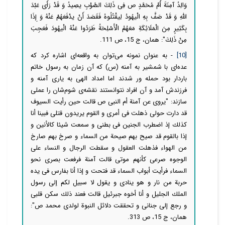
وَالِدُ آمِنَةَ أُمِّ مُحَمَّدٍ ص فِی ذَلِكَ الصَّوْبِ یصِیدُ وَ قَدْ رَأَى عَبْدَ
اللَّهِ وَ قَدْ صَفَّ بِهِ الْیهُودُ لِیقْتُلُوهُ فَقَصَدَ أَنْ یدْفَعَهُمْ عَنْهُ وَ إِذَا
بِكَثِیرٍ مِنَ الْمَلَائِكَةِ مَعَهُمُ الْأَسْلِحَةُ طَرَدُوا عَنْهُ الْیهُودَ فَعَجِبَ
مِنْ ذَلِكَ": همان، ج 15، ص 111.
[10]
- به عنوان نمونه می‌توان به واقعه‌ای اشاره کرد که
عده‌ای با شمشیر به آمنه (س) که آن زمان به رسول خاتم
باردار بود حمله ور شدند اما امداد الهی به یاری آمنه و
فرزندش آمد و آن افراد نتوانستند نقشه‌ی شوم‌شان را عملی
سازند: "
یروى عن آمنة أم النبی ص قالت حین رأیت السیوف
قد دارت حولی ذهلت فی أمری و القوم یریدون قتلی فبینا أنا
كذلك إذ اضطرب الجنین فی بطنی و سمعت شیئا كالأنین و
إذا بالقوم قد صیح بهم صیحة من السماء و صرخ بهم صارخ
من الهواء فذهلت العقول و سقطت الرجال و النساء على
الوجوه صرعى كأنهم موتى قالت آمنة فرفعت بصری نحو
السماء فرأیت أبواب السماء قد فتحت و إذا أنا بفارس فی یده
حربة من نار و هو ینادی
و یقول لا سبیل لكم إلى رسول
الملك الجلیل و أنا أخوه جبرئیل قالت فعند ذلك سكن قلبی
و رجع إلی جنانی و تحققت دلائل النبوة لولدی محمد ص":
همان، ج 15، ص 313.