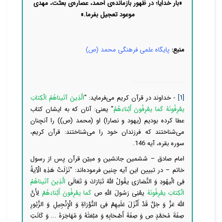
«بار خدایا؛ در ظهور بازمانده‌ی احمد، عصاره‌ی بعثت، مهدی
موعود تعجیل بفرما.»
منبع:
پایگاه علمی فرهنگی محمد (ص)
[1]
- خداوند در قرآن کریم می‌فرماید: "
الَّذِینَ آتَیناهُمُ الْكِتابَ
یعْرِفُونَهُ كَما یعْرِفُونَ أَبْناءَهُمُ
" یعنی: آنان که به ایشان کتاب
عطا کرده بودیم (یهود و نصارا) او (محمد (ص)) را آنچنان
می‌شناختند که فرزندان خود را می‌شناختند: قرآن کریم،
سوره بقره، آیه 146.
امام صادق – ششمین جانشین و مبیّن قرآن پس از رسول
خاتم – در تبیین این آیه چنین فرموده‌اند: "نَزَلَتْ هَذِهِ الْآیةُ
فِی الْیهُودِ وَ النَّصَارَى یقُولُ اللَّهُ تَبَارَكَ وَ تَعَالَى‏
الَّذِینَ آتَیناهُمُ
الْكِتابَ یعْرِفُونَهُ
‏ یعْنِی رَسُولَ اللَّهِ ص‏
كَما یعْرِفُونَ أَبْناءَهُمْ
‏ لِأَنَّ
اللَّهَ عَزَّ وَ جَلَّ قَدْ أَنْزَلَ عَلَیهِمْ فِی التَّوْرَاةِ وَ الْإِنْجِیلِ وَ الزَّبُورِ
صِفَةَ مُحَمَّدٍ ص وَ صِفَةَ أَصْحَابِهِ‏ وَ مَبْعَثَهُ‏ وَ مُهَاجَرَهُ ... وَ كَانَتِ