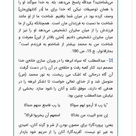
می‌شناختید؟ عبدالله پاسخ می‌دهد: بله. به خدا سوگند او را
با همان توصیفات نیکی که خدا برای ما [در کتابهای‌مان]
وصف کرده بود در میان شما یافتیم. شناخت ما از او مانند
شناخت ما نسبت به فرزندان مان است. همچنانکه یکی از ما
فرزندش را از میان سایران تشخیص می‌دهد او را نیز از
میان سایران تشخیص دادیم. [حتی بالاتر از این] معرفت و
شناخت من به محمد بیشتر از شناختم به فرزندم است":
بحارالانوار، ج 15، ص 180.
[2]
- عبدالمطلب که سپاه ابرهه را در ویران سازی خانه‌ی خدا
مصمم دید کنار کعبه رفت و حلقه‌ی در آن را در دست گرفت.
آن گاه درحالى که اشک مى ریخت، به نور محمد (ص)
متوسل شد و از خداى تعالى خواست تا لشکر ابرهه را در
هدفى که دارند، موفق نکند و آنان را نابود سازد. بخشى از
نیایش عبدالمطلب چنین بود:
"یا رب لا أرجو لهم سواكا
یا رب فامنع منهم حماكا
إن عدو البیت من عاداكا
امنعهم أن یخربوا قراكا"
یعنی: پروردگارا؛ براى مصون بودن از شر و گزند آنان، امیدى
به غیر تو نیست. آفریدگارا؛ آنان را از حریم خود بازدار.