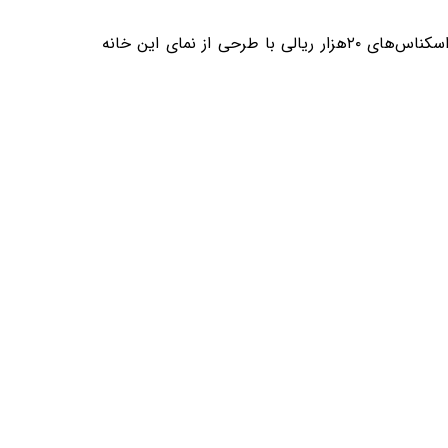
خانه آقازاده و بادگیر آن مربوط به دوره قاجار است و در ابرکوه، محله دروازه، میدان ابرقو واقع شده است. از سال ۱۳۹۳، اسکناس‌های ۲۰هزار ریالی با طرحی از نمای این خانه