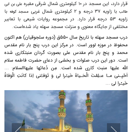
قرار دارد، این مسجد در ۱۰ کیلومتری شمال شرقی مقبره
علی بن ابی
با زاویه ۳۷ درجه و ۲ کیلومتری شمال غربی
با
طالب
مسجد کوفه
زاویه ۵۳ درجه قرار دارد. در مجموعه روایات شیعی با تعابیر
مختلفی از جایگاه معنوی و منزلت مسجد سهله یاد شده‌است.
درب مسجد سهله با تاریخ سال ۵۵۰ق (دوره سلجوقیان) هم اکنون
محفوظ در موزه لوور است. در مرکز این درب پنج بار نام مقدس
محمد و پنج بار نام مقدس علی بصورت گردان منبتکاری شده
است. دور این درب صلوات و بخشی از دعای حضرت فاطمه سلام
الله علیها منبت کاری شده است. مِن دُعائِها عليهاالسلام: ...
اَحْيِـنى مـا عـَلِمْتَ الْحَـياةَ خَيـْرا لى وَ تَوَفـَّنى اِذا كانَتِ الْوَفاةُ
خَيـْرا لى ...