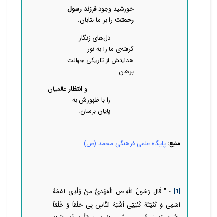
خورشید وجود
فرزند
رسول
رحمتت
را بر ما بتابان.
دل‌های زنگار
گرفته‌ی ما را به نور
هدایتش از تاریکی جهالت
برهان.
و
انتظار
عالمیان
را با ظهورش به
پایان برسان.
منبع:
پایگاه علمی فرهنگی محمد (ص)
[1]
- " قَالَ رَسُولُ اللَّهِ ص‏ الْمَهْدِیُّ مِنْ وُلْدِی اسْمُهُ‏
اسْمِی‏ وَ كُنْیَتُهُ كُنْیَتِی أَشْبَهُ النَّاسِ بِی خَلْقاً وَ خُلْقاً