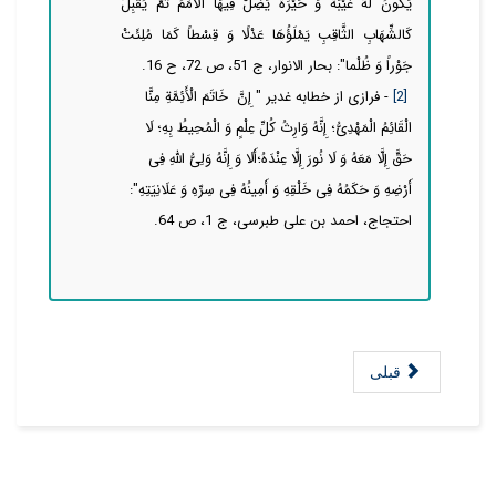
یَكُونُ لَهُ غَیْبَةٌ وَ حَیْرَةٌ یَضِلُّ فِیهَا الْأُمَمُ ثُمَّ یُقْبِلُ
كَالشِّهَابِ الثَّاقِبِ یَمْلَؤُهَا عَدْلًا وَ قِسْطاً كَمَا مُلِئَتْ
جَوْراً وَ ظُلْما": بحار الانوار، ج 51، ص 72، ح 16.
[2]
- فرازی از خطابه غدیر
"
إِنَّ خَاتَمَ الْأَئِمَّةِ مِنَّا
الْقَائِمُ الْمَهْدِیُّ؛ إِنَّهُ وَارِثُ كُلِّ عِلْمٍ وَ الْمُحِیطُ بِهِ؛ لَا
حَقَّ إِلَّا مَعَهُ وَ لَا نُورَ إِلَّا عِنْدَهُ؛
أَلَا وَ إِنَّهُ وَلِیُّ اللَّهِ فِی
أَرْضِهِ وَ حَكَمُهُ فِی خَلْقِهِ وَ أَمِینُهُ فِی سِرِّهِ وَ عَلَانِیَتِهِ
":
احتجاج، احمد بن علی طبرسی، ج 1، ص 64.
قبلی