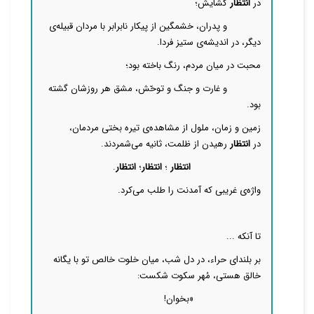
در
انتظار
گشایش؛
و پدران، خشمگین از پیکار نابرابر با مردان قبیله‌ی
دیگر، در اندیشه‌ی ستیز فردا.
محبت در میان مردم، رنگ باخته بود؛
و غارت و جنگ و توحّش، مشق هر روزشان گشته
بود.
زمین و زمان، ملول از مشاهده‌ی تیره بختی مردمان،
در
انتظار
رهیدن از ظلمت، ثانیه می‌شمردند.
انتظار
؛
انتظار
؛
انتظار
.
واژه‌ی غریبی که آمدنت را طلب می‌کرد.
تا آنکه ...
بر بلندای حراء، در دل شب، میان خلوت خالص تو با یگانه
خالق هستی، مُهر سکوت شکست:
«بخوان!