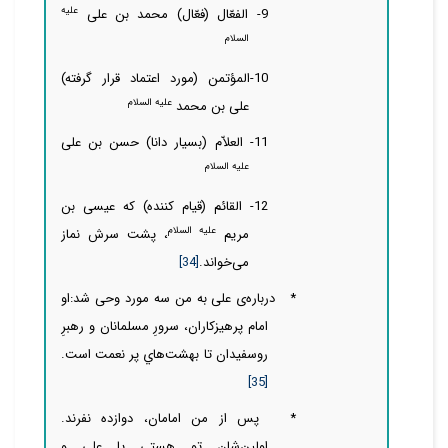
علیه
9- الفعّال (فعّال) محمد بن علی
السلام
10-المؤتمن (مورد اعتماد قرار گرفته)
علیه السلام
علی بن محمد
11- العلاّم (بسیار دانا) حسن بن علی
علیه السلام
12- القائم (قیام کننده) که عیسی بن
علیه السلام
مریم
، پشت سرش نماز
می‌خواند.
[34]
* درباره‌ی
علی به من سه مورد وحی شد:
او
امام پرهيزکاران، سرورِ مسلمانان و رهبرِ
روسفيدان تا بهشت‌هاي پر نعمت است.
[35]
*
پس از من امامان، دوازده نفرند.
اولین‌‌‌‌‌‌شان تو هستی یا علی و