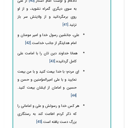
داده‌‌‌ام و اوست امام آشکار.
[40]
از علی
به سوی دیگری گمراه نشوید، و از او
روی بر
مگردانید و از ولایتش سر باز
نزنید.
[41]
*
علی، جانشین رسول خدا و امیر مومنان و
امام هدایتگر از جانب خداست.
[42]
*
همانا خداوند دین تان را با امامت علی
کامل گردانیده.
[43]
*
ای مردم؛ با خدا بیعت کنید و با من بیعت
نمایید و با علی امیرالمؤمنین و حسن و
حسین و امامان از ایشان بیعت کنید.
[44]
*
هر کس خدا و رسولش و علی و امامانی را
که ذکر کردم اطاعت کند به رستگاری
بزرگ دست یافته است.
[45]