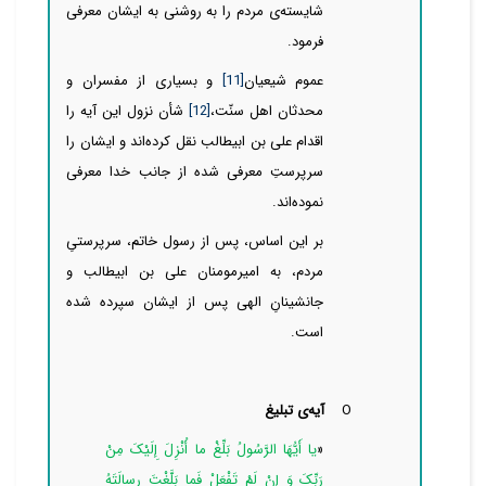
شایسته‌ی مردم را به روشنی به ایشان معرفی
فرمود.
عموم شیعیان
[11]
و بسیاری از مفسران و
محدثان اهل ‌‌‌‌‌‌‌‌‌‌‌‌‌‌‌‌‌‌سنّت،
[12]
شأن نزول این آیه را
اقدام علی بن ابیطالب نقل کرده‌اند و ایشان را
سرپرستِ معرفی شده از جانب خدا معرفی
نموده‌اند.
بر این اساس، پس از رسول خاتم، سرپرستیِ
مردم، به امیرمومنان علی بن ابیطالب و
جانشینانِ الهی پس از ایشان
سپرده شده
است.
O
آیه‌ی تبلیغ
«
یا أَیُّهَا الرَّسُولُ بَلِّغْ ما أُنْزِلَ إِلَیْکَ مِنْ
رَبِّکَ وَ إِنْ لَمْ تَفْعَلْ فَما بَلَّغْتَ رِسالَتَهُ