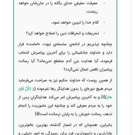
-
معرفت حقیقیِ خدای یگانه را در جان‌‌‌‌‌‌شان خواهد
ریخت،
-
کلام خدا را تبیین خواهد نمود،
-
تحریفات و انحرافات دین را اصلاح خواهد کرد؟
چنانچه نپذیریم در ادامه‌ی سلسله‌ی نبوت، «امامت» قرار
دارد و خداوند جانشینانی را برای آخرین پیامبرش انتخاب
فرموده، آیا هدایت بنی آدم منقطع
نمی‌ماند؟ آیا رسالت
پیامبران ناقص اعمال
نمی‌گردد؟
از همین روست که خداوند حکیم نیز
به صراحت می‌فرماید
مردم هیچ دوره‌‌‌‌‌ای را بدون هدایتگر رها نفرموده (
وَ لِكُلِّ قَوْمٍ
هادٍ
)
[3]
و به آخرین پیامبرش امر
می‌کند هدایتگرانِ پس از
خود را به مردم معرفی کند و چنانچه این ماموریت را انجام
ندهد، رسالت خویش را به پایان نرسانده است!
[4]
بنابراین، همچنان که در اعصار گذشته، بهترین، عالم‌ترین،
عادل‌‌‌‌‌‌‌‌ترین و دلسوزترین فرد برای رسیدگی به امور دنیایی و