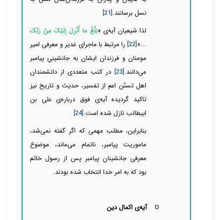
نسل برسانند.
[21]
لذا شیعیان آیه‌ی «
بَلِّغْ ما أُنْزِلَ إِلَیْکَ مِنْ رَبِّکَ
...»
[22]
را مرتبط با ماجرای غدیر و معرفی امیر
مومنان و فرزندان ایشان به جانشینیِ پیامبر
می‌دانند.
[23]
در کتب متعددی از دانشمندان
اهل تسنّن اعم از تفسیر، حدیث و تاریخ نیز
تاکید گردیده آیه‌ی فوق درباره‌ی علی بن
ابیطالب نازل شده است.
[24]
بنابراین، مطلب مهمی که اگر گفته
نمی‌شد،
ماموریت پیامبر، ناتمام می‌ماند، موضوع
معرفی جانشینانِ پیامبر پس از رسول خاتم
بود که به امر خدا انتخاب شده بودند.
O
آیه‌ی اکمال دین