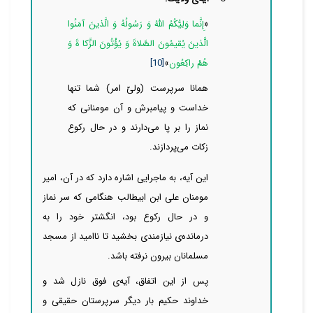
«
إِنَّما وَلِیُّکُمُ اللَّهُ وَ رَسُولُهُ وَ الَّذینَ آمَنُوا
الَّذینَ یُقیمُونَ الصَّلا
ۃَ
وَ یُؤْتُونَ الزَّکا ۃَ وَ
هُمْ راکِعُون
»
[10]
همانا سرپرست
(ولیّ امر)
شما تنها
خداست و پیامبرش و آن مومنانی که
نماز را بر پا
می‌دارند و در حال رکوع
زکات
می‌پردازند.
این آیه، به ماجرایی اشاره دارد که در آن، امیر
مومنان علی ابن ابیطالب هنگامی که سر نماز
و در حال رکوع بود، انگشتر خود را به
درمانده‌ی نیازمندی بخشید تا ناامید از مسجد
مسلمانان بیرون نرفته باشد.
پس از این اتفاق، آیه‌ی فوق نازل شد و
خداوند حکیم بار دیگر سرپرستان حقیقی و