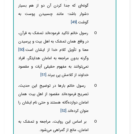
گونه‌ای که جدا کردن آن دو از هم بسيار
دشوار باشد؛ مانند چسبيدن پوست به
گوشت.
[49]
O
رسول
خاتم تاکید فرموده‌اند تمسّک به قرآن،
در واقع همان تمسّک به اهل بیت و پرسیدن
معنا و تأویل کلام خدا از ایشان است.
[50]
وگرنه بدون مراجعه به امامان هدایتگر، افراد
نمی‌توانند به مفهوم حقیقی آیات و مقصود
خداوند از کلامش پی ببرند.
[51]
O
رسول خاتم بارها در توضیحِ این حدیث،
تصریح فرموده‌اند مقصود از اهل بیت همان
امامان دوازده‌گانه هستند و حتی نام ایشان را
عنوان کرده‌اند.
[52]
O
بر اساس این
روایت، مراجعه و تمسّک به
امامان، مانع از گمراهی می‌شود.