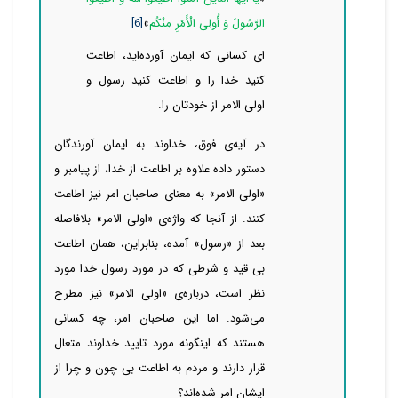
الرَّسُولَ وَ أُولِی الْأَمْرِ مِنْکُم
»
[6]
ای کسانی که ایمان آورده‌اید، اطاعت
کنید خدا را و اطاعت کنید رسول و
اولی الامر از خودتان را.
در آیه‌ی فوق، خداوند به ایمان آورندگان
دستور داده علاوه بر اطاعت از خدا، از پیامبر و
«اولی الامر» به معنای صاحبان امر نیز اطاعت
کنند. از آنجا که واژه‌ی «اولی الامر» بلافاصله
بعد از «رسول» آمده، بنابراین، همان اطاعت
بی قید و شرطی که در مورد رسول خدا مورد
نظر است، درباره‌ی «اولی الامر» نیز مطرح
می‌شود. اما این صاحبان امر، چه کسانی
هستند که اینگونه مورد تایید خداوند متعال
قرار دارند و مردم به اطاعت بی چون و چرا از
ایشان امر شده‌اند؟