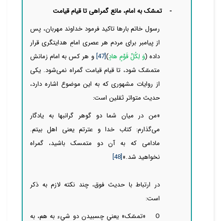
-
تمسّک به امام، مانع گمراهی تا قیام قیامت
رسول خاتم بارها تاکید فرمود خداوند مهربان، پس
از پیامبر برای مردم هر عصری امامِ هدایتگری قرار
داده (
وَ لِكُلِّ قَوْمٍ هادٍ
)
[47]
و هر کس به امام زمانش
متمسّک شود، تا قیام قیامت گمراه
نمی‌شود. یکی
از روایات مشهوری که به این موضوع اشاره دارد،
حدیث متواتر ثقلین است:
«من در میان شما دو گوهر گرانبها به یادگار
می‌گذارم: کتاب خدا و عترتم یعنی اهل بیتم.
مادامی که به آن دو متمسک باشید، گمراه
نخواهید شد.»
[48]
در ارتباط با حدیث فوق، چند نکته لازم به ذکر
است:
O
«تمسّک»
يعني چسبيدن دو شيء به هم، به