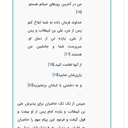
من در آخرین روزهای حیاتم هستم.
[16]
خداوند فرمان داده به شما ابلاغ کنم
پس از من، علی بن ابیطالب و پس
از علی، یازده تن از نسل او،
سرپرست شما و جانشین من
هستند.
[17]
از آنها اطاعت کنید،
[18]
یاری‌‌‌‌‌‌شان نمایید
[19]
و به دشمنی با ایشان برنخیزید
[20]
...
سپس از تک تک حاضران برای پذیرش علی
بن ابیطالب و یازده امامِ پس از او بیعت و
قول گرفت و فرمود این پیام مهم را حاضران
به غایبان و پدران به فرزندان‌‌‌‌‌‌شان نسل به