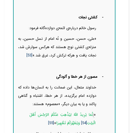
-
کشتی نجات
رسول خاتم
درباره‌ی ائمه‌ی دوازده‌گانه فرمود:
«علی، حسن، حسین و نُه امام از نسل حسین، به
منزله‌ی کشتی نوح هستند که هرکس سوارش شد،
نجات یافت و هرکه ترکش کرد، غرق شد.»
[53]
-
مصون
از هر خطا و
آلودگی
خداوند متعال، این ضمانت را به انسان‌‌ها داده که
دوازده امام برگزیده، از هر خطا، اشتباه و گناهی
پاکند و یا به بیان دیگر، «معصوم» هستند:
«
إ
ِنَّمَا يُرِيدُ اللَّهُ لِيُذْهِبَ عَنْكُمُ الرِّجْسَ أَهْلَ
الْبَيْتِ
[54]
وَيُطَهِّرَكُمْ تَطْهِيرًا
»
[55]