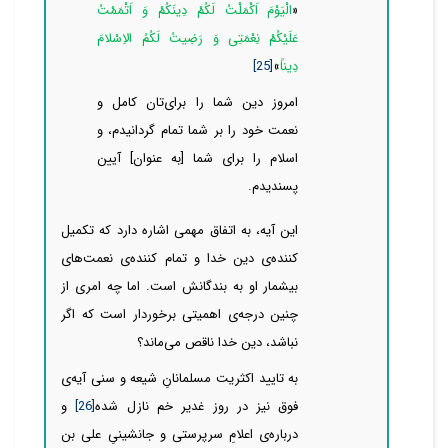
«
الْیَوْمَ اَکْمَلْتُ لَکُمْ دِینَکُمْ وَ اَتْمَمْتُ
عَلَیْکُمْ نِعْمَتِى وَ رَضِیتُ لَکُمُ الاِسْلامَ
دِیناً
»
[25]
امروز دین شما را برای
تان كامل و
نعمت خود را بر شما تمام گردانیدم، و
اسلام را براى شما [به عنوان‏] آیین
پسندیدم
.
این آیه، به اتفاق مهمی اشاره دارد که تکمیل
کننده‌ی دین خدا و تمام کننده‌ی نعمت‌‌‌‌های
بیشمار او به بندگانش است. اما چه امری از
چنین درجه‌ی اهمیتی برخوردار است که اگر
نباشد، دین خدا ناقص
می‌ماند؟
به تایید اکثریت مسلمانانِ شیعه و سنی آیه‌ی
فوق نیز در روز غدیر خم نازل شده
[26]
و
درباره‌ی اعلامِ سرپرستی و جانشینیِ علی بن