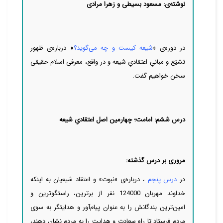
نوشته‌ی: مسعود بسیطی و
زهرا مرادی
در دوره‌ی «
شیعه کیست و چه می‌گوید؟
» درباره‌ی ظهور
تشیّع و مبانیِ اعتقادیِ شیعه و در واقع، معرفی اسلام حقیقی
سخن خواهیم گفت.
درس ششم: امامت
؛ چهارمین اصل اعتقادیِ شیعه
مروری بر درس گذشته:
در
درس پنجم
، درباره‌ی «نبوت» و اعتقاد شیعیان به اینکه
خداوند مهربان 124000 نفر از برترین، راستگوترین و
امین‌‌‌‌ترین بندگانش را به عنوان پیام‌آور و هدایتگر به سوی
مردم فرستاد تا راه سعادت و هدایت را به مردم نشان دهند،