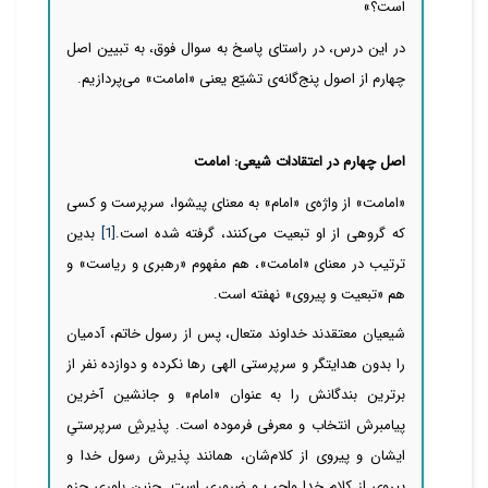
است؟»
در این درس، در راستای پاسخ به سوال فوق، به تبیین اصل
چهارم از اصول پنج‌گانه‌ی تشیّع یعنی «امامت»
می‌پردازیم.
اصل چهارم در اعتقادات شیعی: امامت
«امامت» از واژه‌ی «امام» به معنای پیشوا، سرپرست و کسی
که گروهی از او تبعیت
می‌کنند، گرفته شده است.
[1]
بدین
ترتیب در معنای «امامت»، هم مفهوم «رهبری و ریاست» و
هم «تبعیت و پیروی» نهفته است.
شیعیان معتقدند خداوند متعال، پس از رسول خاتم، آدمیان
را بدون هدایتگر و سرپرستی الهی رها نکرده و دوازده نفر از
برترین بندگانش را به عنوان «امام» و جانشین آخرین
پیامبرش انتخاب و معرفی فرموده است. پذیرشِ سرپرستیِ
ایشان و پیروی از کلام‌شان، همانند پذیرش رسول خدا و
پیروی از کلام خدا واجب و ضروری است. چنین باوری جزو