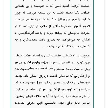
صحبت کردیم. گفتیم کسی که به «توحید» و بی همتاییِ
خداوندِ یکتا معتقد باشد، به این نتیجه
می‌رسد که چون
خداوند با هیچ ابزاری قابل درک، شناخت و دسترسی نیست،
لاجرم آدمیان به فرستادگانی از جانب او نیازمندند تا در
معرفت خالق‌‌‌‌‌‌شان به بیراهه نروند و بدانند آفریدگارشان از
ایشان چه
می‌خواهد، چه رفتاری باعث سعادت‌‌‌‌‌‌شان و چه
کارهایی سبب فلاکت‌‌‌‌‌‌شان می‌شود، ...
همچنین، راه شناخت حقانیت انبیاء و اهداف بعثت ایشان
بیان گردید. در انتها نیز به صورت ویژه درباره‌ی آخرین پیامبر
صلی الله علیه و آله و سلم
یعنی حضرت محمد مصطفی
صحبت شد
و از بشاراتی که پیامبران گذشته درباره‌ی ایشان داده بودند،
نمونه‌هایی ارائه گردید. سپس به این سوال مهم رسیدیم که:
«آیا خداوند حکیم، پس از آخرین رسولش، سلسله‌ی هدایت
را ابتر و نیمه کاره رها نموده؟ آیا بر خلاف انبیای پیشین،
پیامبر خاتم برای خود، جانشینی الهی معرفی نفرموده