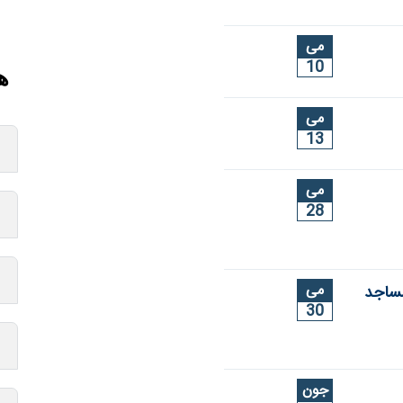
می
10
ه
می
13
می
28
می
مساجد
30
جون