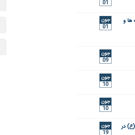
01
جون
 ها و
01
جون
09
جون
10
جون
10
جون
ع) در
19