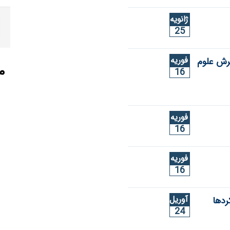
ژانویه
25
فوریه
رش علوم
م
16
فوریه
16
فوریه
16
آوریل
ردها
24